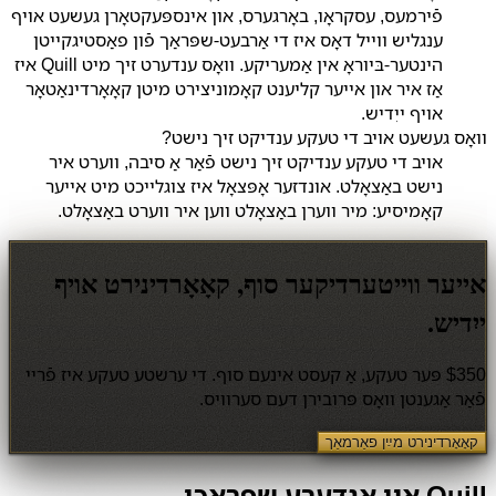
פֿירמעס, עסקראָו, באָרגערס, און אינספּעקטאָרן געשעט אויף
ענגליש ווייל דאָס איז די אַרבעט-שפּראַך פֿון פאַסטיגקייטן
הינטער-בּיוראָ אין אַמעריקע. וואָס ענדערט זיך מיט Quill איז
אַז איר און אייער קליענט קאָמוניצירט מיטן קאָאָרדינאַטאָר
אויף ייִדיש.
וואָס געשעט אויב די טעקע ענדיקט זיך נישט?
אויב די טעקע ענדיקט זיך נישט פֿאַר אַ סיבה, ווערט איר
נישט באַצאָלט. אונדזער אָפּצאָל איז צוגלייכט מיט אייער
קאָמיסיע: מיר ווערן באַצאָלט ווען איר ווערט באַצאָלט.
אייער ווייטערדיקער סוף, קאָאָרדינירט אויף
ייִדיש.
$350 פּער טעקע, אַ קעסט אינעם סוף. די ערשטע טעקע איז פֿריי
פֿאַר אַגענטן וואָס פּרובירן דעם סערוויס.
קאָאָרדינירט מײַן פאַרמאַך
Quill אין אַנדערע שפּראַכן