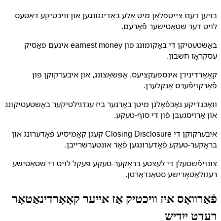
בויען דעם צייטפּלאַן מיט אַלע באַדינגונגען און וויכטיקע דאַטעס
לויט דער שטאַטישער פֿאָרעם.
באַשטעטיקן די באַקומונג פון earnest money אינעם פאַסיק
עסקראָו חשבון.
קאָאָרדינירן אינספּעקציעס, אָפּשאַצונג, און איבערקוקן פון
פֿאַרקויפֿערס אָנקלערן.
וואָכנדיקע נאָכפֿאָלגן מיטן באָרגער ביז ענדגילטיקער באַשטעטיקונג
און אַרויסגעבן פֿון די סוף-טעקע.
איבערקוקן די Closing Disclosure קעגן קאָמיסיע פֿאָדערונג און
בראָקער-טעקע פֿאָדערונגען פֿאַר אונטערשרייבן.
צונויפֿשטעלן די לעצטע בראָקער-טעקע פּעקל לויט די שטאַטישע
רעגולאַטאָרישע סטאַנדאַרטן.
פֿאַרוואָס איז וויכטיק אַז אייער קאָאָרדינאַטאָר
רעדט ייִדיש