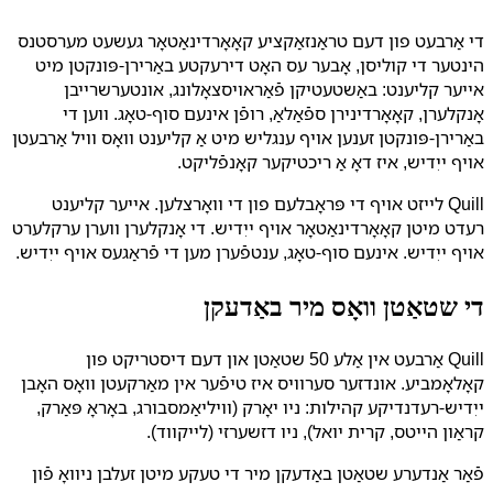
די אַרבעט פון דעם טראַנזאַקציע קאָאָרדינאַטאָר געשעט מערסטנס
הינטער די קוליסן, אָבער עס האָט דירעקטע באַרירן-פּונקטן מיט
אייער קליענט: באַשטעטיקן פֿאַראויסצאָלונג, אונטערשרייבן
אָנקלערן, קאָאָרדינירן ספֿאַלאַ, רופֿן אינעם סוף-טאָג. ווען די
באַרירן-פּונקטן זענען אויף ענגליש מיט אַ קליענט וואָס וויל אַרבעטן
אויף ייִדיש, איז דאָ אַ ריכטיקער קאָנפֿליקט.
Quill לייזט אויף די פּראָבלעם פון די וואָרצלען. אייער קליענט
רעדט מיטן קאָאָרדינאַטאָר אויף ייִדיש. די אָנקלערן ווערן ערקלערט
אויף ייִדיש. אינעם סוף-טאָג, ענטפֿערן מען די פֿראַגעס אויף ייִדיש.
די שטאַטן וואָס מיר באַדעקן
Quill אַרבעט אין אַלע 50 שטאַטן און דעם דיסטריקט פון
קאָלאָמביע. אונדזער סערוויס איז טיפֿער אין מאַרקעטן וואָס האָבן
ייִדיש-רעדנדיקע קהילות: ניו יאָרק (וויליאַמסבורג, באָראָ פּאַרק,
קראַון הייטס, קרית יואל), ניו דזשערזי (לייקווד).
פֿאַר אַנדערע שטאַטן באַדעקן מיר די טעקע מיטן זעלבן ניוואָ פֿון