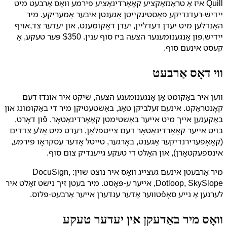
Quill איז אַ טראַנזאַקציע קאָאָרדינאַציע פירמע וואָס אַרבעט מיט
ייִדיש-רעדנדיקע פאַסטיגקייטן אַגענטן איבער אַמעריקע. מיר
האַנדלען מיט יעדן דעדליין, יעדן דאָקומענט, און יעדער צד,אויף
ייִדיש,פון אָנגענומענער הצעה ביז סוף ענין. $350 פּער טעקע, אַ
קעסט אינעם סוף.
ווי דאָס אַרבעט
ווען איר באַקומט אַן אָנגענומענע הצעה, שיקט איר אונדז דעם
קאָנטראַקט. אינעם זעלביקן טאָג, באַשטעטיקן מיר די באַקומונג און
באַקענען אייך מיט אייער באַשטימטן קאָאָרדינאַטאָר. פֿון דאָרט,
בויט אייער קאָאָרדינאַטאָר דעם צייטפּלאַן, רעדט מיט אַלע צדדים
(קאָאָפּערירנדיקער אַגענט, באָרגער, טייטל אָדער עסקראָו פירמע,
אינספּעקטאָרן), און האַלט די טעקע גייענדיק צום סוף.
מיר אַרבעטן אינעם געצייג וואָס איר נוצט שוין: DocuSign,
Dotloop, SkySlope, אייער ע-פּאָסט. מיר בעטן זיך נישט זאָלט איר
לערנען אַ נייע סאָפֿטווער אָדער ענדערן אייער אַרבעט-פלוס.
וואָס מיר באַדעקן אין יעדער טעקע