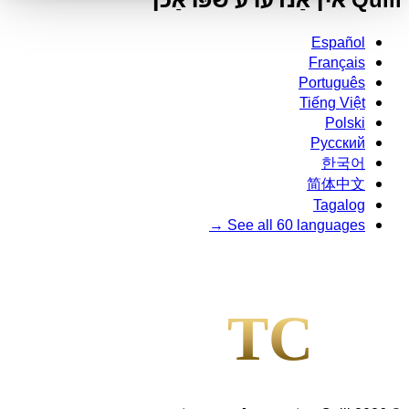
Español
Français
Português
Tiếng Việt
Polski
Русский
한국어
简体中文
Tagalog
See all 60 languages →
l
TC