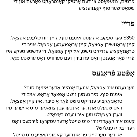
פּרטים, צוגעפּאַסט צו דעם אָרטיקן קאָנטראַקט פאָרעם און די
שטאַטישער סוף קאָנווענציע.
פּרייז
$350 פּער טעקע, אַ קעסט אינעם סוף. קיין חודשלעכע אָפּצאָל,
קיין אַראַנזשירן אָפּצאָל, קיין אַראָפּנעמען אָפּצאָל. אויב די
טראַנזאַקציע ענדיקט נישט, איז קיין אָפּצאָל. די ערשטע טעקע איז
פֿריי פֿאַר אַגענטן וואָס פּרובירן דעם סערוויס דאָס ערשטע מאָל.
אָפֿטע פֿראַגעס
ווען נעמט איר אָפּצאָל, אינעם אָנהייב אָדער אינעם סוף?
אינעם סוף. מיר נעמען נישט אָפּצאָל אַראָפּ. אויב די
טראַנזאַקציע ענדיקט נישט פֿאַר אַ סיבה, איז קיין אָפּצאָל.
דאָס שטעלט אונדזער אינטערעסן צוזאַמען מיט אייערע: מיר
ווערן באַצאָלט ווען איר ווערט באַצאָלט.
קענט איר קאָאָרדינירן מיט טייטל אָדער עסקראָו פֿירמעס וואָס
רעדן בלויז ענגליש?
יאָ. דער מערהייט פֿון אונדזער קאָמוניקאַציע מיט טייטל