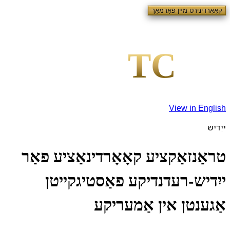
קאָאָרדינירט מײַן פאַרמאַך
l
TC
View in English
ייִדיש
טראַנזאַקציע קאָאָרדינאַציע פאַר
ייִדיש-רעדנדיקע פאַסטיגקייטן
אַגענטן אין אַמעריקע