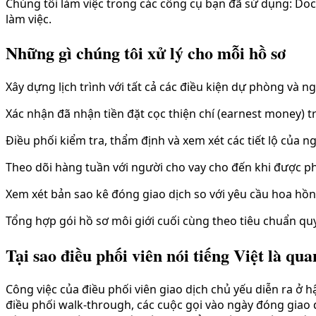
Chúng tôi làm việc trong các công cụ bạn đã sử dụng: Do
làm việc.
Những gì chúng tôi xử lý cho mỗi hồ sơ
Xây dựng lịch trình với tất cả các điều kiện dự phòng và
Xác nhận đã nhận tiền đặt cọc thiện chí (earnest money) 
Điều phối kiểm tra, thẩm định và xem xét các tiết lộ của n
Theo dõi hàng tuần với người cho vay cho đến khi được phê
Xem xét bản sao kê đóng giao dịch so với yêu cầu hoa hồng
Tổng hợp gói hồ sơ môi giới cuối cùng theo tiêu chuẩn quy
Tại sao điều phối viên nói tiếng Việt là qua
Công việc của điều phối viên giao dịch chủ yếu diễn ra ở h
điều phối walk-through, các cuộc gọi vào ngày đóng giao 