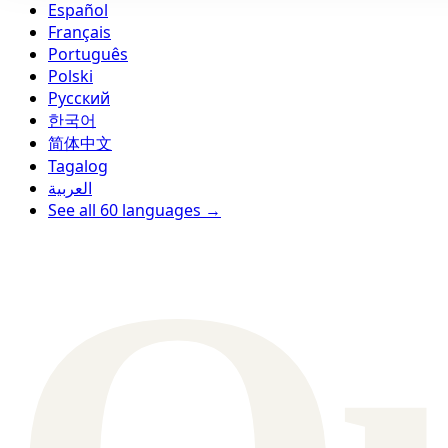
Español
Français
Português
Polski
Русский
한국어
简体中文
Tagalog
العربية
See all 60 languages →