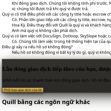
Khi đóng giao dịch. Chúng tôi không tính phí trước. 
vị: chúng tôi được trả khi quý vị được trả.
Quý vị có thể điều phối với các công ty title hoặc escrow 
Có. Phần lớn giao tiếp với các công ty title, escrow
Hoa Kỳ. Điều thay đổi với Quill là quý vị và khách hàn
Anh mà quý vị không cần phải dịch.
Quý vị có làm việc với DocuSign, Dotloop, SkySlope hoặc 
Có. Chúng tôi làm việc trong hệ thống hiện tại của 
Điều gì xảy ra nếu hồ sơ không đóng?
Nếu hồ sơ không đóng vì bất kỳ lý do gì, quý vị không
Lần đóng giao dịch tiếp theo của bạn, được
$350 mỗi hồ sơ, thanh toán khi đóng giao dịch. Hồ sơ đầu 
Phối hợp giao dịch của tôi
Quill bằng các ngôn ngữ khác