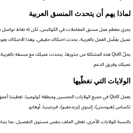
لماذا يهم أن يتحدث المنسق العربية
يجري معظم عمل منسق المعاملات في الكواليس، لكن له نقاط تواصل مباشرة
عميل يفضّل العمل بالعربية، يحدث احتكاك حقيقي، وهذا الاحتكاك يعود
يحلّ Quill هذه المشكلة من جذورها. يتحدث عميلك مع منسقه بالعر
عميلك وفريق الدعم.
الولايات التي نغطّيها
يعمل Quill في جميع الولايات الخمسين ومنطقة كولومبيا. تغطيتنا
تكساس (هيوستن)، إلينوي (بريدجفيو)، فيرجينيا، أوهايو.
بالنسبة للولايات الأخرى، نغطي الملف بنفس مستوى التفصيل، بما يتناس