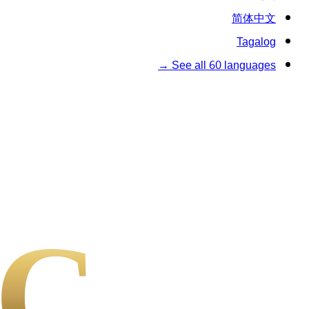
简体中文
Tagalog
See all 60 languages →
C