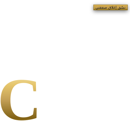
نسّق إغلاق صفقتي
C