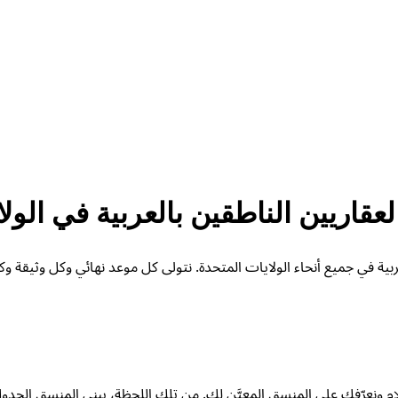
لعقاريين الناطقين بالعربية في الول
العربية في جميع أنحاء الولايات المتحدة. نتولى كل موعد نهائي وكل وثيقة
استلام ونعرّفك على المنسق المعيَّن لك. من تلك اللحظة، يبني المنسق الج