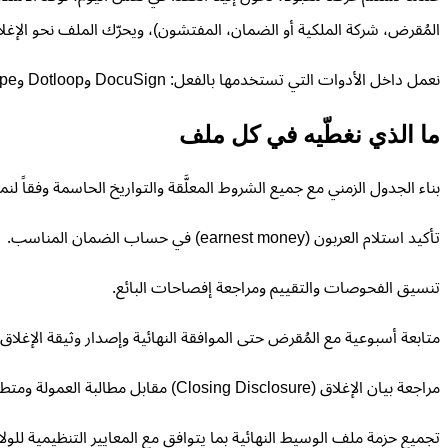
المُقرض، شركة الملكية أو الضمان، المفتشون)، ويحرّك الملف نحو الإغلا
نعمل داخل الأدوات التي تستخدمها بالفعل: DocuSign وDotloop وSkySlope وبريدك الإلكتروني. لا نطلب منك تعلّم برنامج جديد أو تغيير سير عملك.
ما الذي نغطّيه في كل ملف
بناء الجدول الزمني مع جميع الشروط المعلَّقة والتواريخ الحاسمة وفقاً لنم
تأكيد استلام العربون (earnest money) في حساب الضمان المناسب.
تنسيق الفحوصات والتقييم ومراجعة إفصاحات البائع.
متابعة أسبوعية مع المُقرض حتى الموافقة النهائية وإصدار وثيقة الإغلاق.
مراجعة بيان الإغلاق (Closing Disclosure) مقابل مطالبة العمولة ومتطلبات ملف الوسيط قبل التوقيع.
تجميع حزمة ملف الوسيط النهائية بما يتوافق مع المعايير التنظيمية للولاي