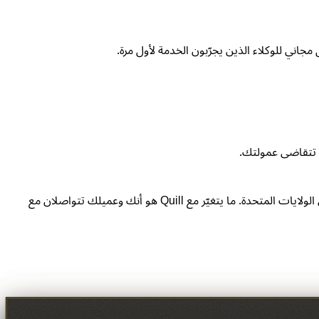
ا تتقاضى عمولتك.
نعم. تجري معظم اتصالاتنا مع شركات الملكية والضمان والمُقرضين والمفتشين بالإنجليزية لأنها لغة العمل في الواجهة الخلفية للعقارات في الولايات المتحدة. ما يتغيّر مع Quill هو أنك وعميلك تتواصلان مع