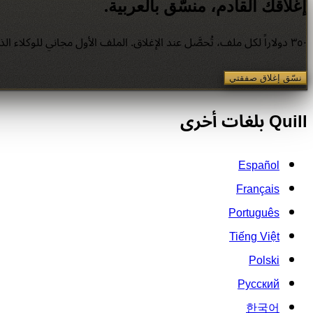
إغلاقك القادم، منسَّق بالعربية.
٣٥٠ دولاراً لكل ملف، تُحصَّل عند الإغلاق. الملف الأول مجاني للوكلاء الذين يجرّبون الخدمة.
نسّق إغلاق صفقتي
Quill بلغات أخرى
Español
Français
Português
Tiếng Việt
Polski
Русский
한국어