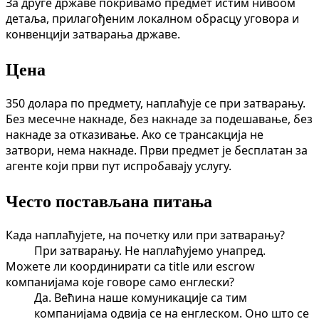
За друге државе покривамо предмет истим нивоом
детаља, прилагођеним локалном обрасцу уговора и
конвенцији затварања државе.
Цена
350 долара по предмету, наплаћује се при затварању.
Без месечне накнаде, без накнаде за подешавање, без
накнаде за отказивање. Ако се трансакција не
затвори, нема накнаде. Први предмет је бесплатан за
агенте који први пут испробавају услугу.
Често постављана питања
Када наплаћујете, на почетку или при затварању?
При затварању. Не наплаћујемо унапред.
Можете ли координирати са title или escrow
компанијама које говоре само енглески?
Да. Већина наше комуникације са тим
компанијама одвија се на енглеском. Оно што се