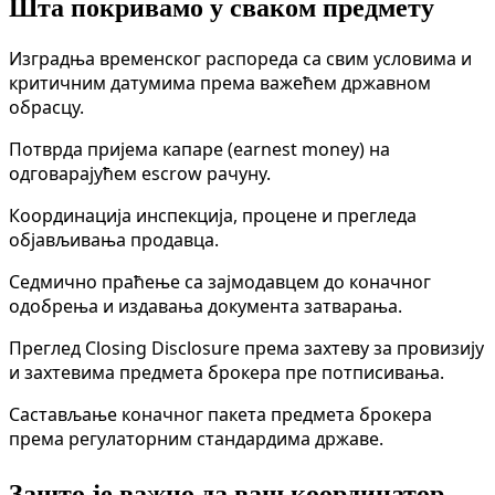
Шта покривамо у сваком предмету
Изградња временског распореда са свим условима и
критичним датумима према важећем државном
обрасцу.
Потврда пријема капаре (earnest money) на
одговарајућем escrow рачуну.
Координација инспекција, процене и прегледа
објављивања продавца.
Седмично праћење са зајмодавцем до коначног
одобрења и издавања документа затварања.
Преглед Closing Disclosure према захтеву за провизију
и захтевима предмета брокера пре потписивања.
Састављање коначног пакета предмета брокера
према регулаторним стандардима државе.
Зашто је важно да ваш координатор