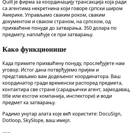
Quill је фирма за координацију трансакција која ради
са агентима некретнина који говоре српски широм
Америке. Управљамо сваким роком, сваким
документом и сваком страном, на српском, од
прихваћене понуде до затварања. 350 долара по
предмету, наплаћује се при затварању.
Како функционише
Када примите прихваћену понуду, прослеђујете нам
уговор. Истог дана потврђујемо пријем и
представљамо вам додељеног координатора. Ваш
координатор гради временски распоред предмета,
контактира све стране (сарадњички агент, зајмодавац,
title или escrow компанија, инспектори) и води
предмет ка затварању.
Радимо унутар алата које већ користите: DocuSign,
Dotloop, SkySlope, ваш имејл.