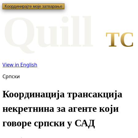
Координирајте моје затварање
Qui
l
l
TC
View in English
Српски
Координација трансакција
некретнина за агенте који
говоре српски у САД