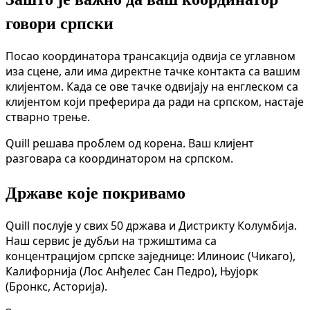
говори српски
Посао координатора трансакција одвија се углавном
иза сцене, али има директне тачке контакта са вашим
клијентом. Када се ове тачке одвијају на енглеском са
клијентом који преферира да ради на српском, настаје
стварно трење.
Quill решава проблем од корена. Ваш клијент
разговара са координатором на српском.
Државе које покривамо
Quill послује у свих 50 држава и Дистрикту Колумбија.
Наш сервис је дубљи на тржиштима са
концентрацијом српске заједнице: Илиноис (Чикаго),
Калифорнија (Лос Анђелес Сан Педро), Њујорк
(Бронкс, Асторија).