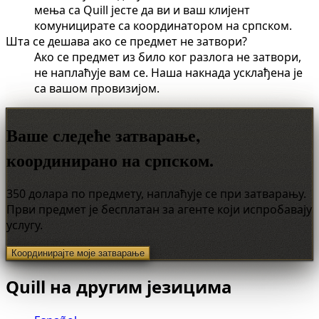
мења са Quill јесте да ви и ваш клијент
комуницирате са координатором на српском.
Шта се дешава ако се предмет не затвори?
Ако се предмет из било ког разлога не затвори,
не наплаћује вам се. Наша накнада усклађена је
са вашом провизијом.
Ваше следеће затварање,
координирано на српском.
350 долара по предмету, наплаћује се при затварању.
Први предмет је бесплатан за агенте који испробавају
услугу.
Координирајте моје затварање
Quill на другим језицима