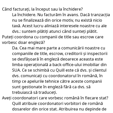
Când facturați, la început sau la închidere?
La închidere. Nu facturăm în avans. Dacă tranzacția
nu se finalizează din orice motiv, nu există nicio
taxă. Acest lucru aliniază interesele noastre cu ale
dvs.: suntem plătiți atunci când sunteți plătit.
Puteți coordona cu companii de title sau escrow care
vorbesc doar engleză?
Da. Cea mai mare parte a comunicării noastre cu
companiile de title, escrow, creditorii și inspectorii
se desfășoară în engleză deoarece aceasta este
limba operațională a back-office-ului imobiliar din
SUA. Ce se schimbă cu Quill este că dvs. și clientul
dvs. comunicați cu coordonatorul în română, în
timp ce apelurile tehnice către aceste companii
sunt gestionate în engleză fără ca dvs. să
trebuiască să traduceți.
Aveți coordonatori care vorbesc română în fiecare stat?
Quill atribuie coordonatori vorbitori de română
dosarelor din orice stat. Atribuirea nu depinde de