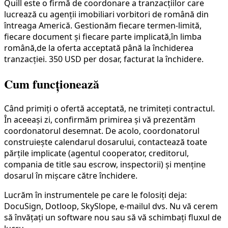
Quill este o firmă de coordonare a tranzacțiilor care
lucrează cu agenții imobiliari vorbitori de română din
întreaga Americă. Gestionăm fiecare termen-limită,
fiecare document și fiecare parte implicată,în limba
română,de la oferta acceptată până la închiderea
tranzacției. 350 USD per dosar, facturat la închidere.
Cum funcționează
Când primiți o ofertă acceptată, ne trimiteți contractul.
În aceeași zi, confirmăm primirea și vă prezentăm
coordonatorul desemnat. De acolo, coordonatorul
construiește calendarul dosarului, contactează toate
părțile implicate (agentul cooperator, creditorul,
compania de title sau escrow, inspectorii) și menține
dosarul în mișcare către închidere.
Lucrăm în instrumentele pe care le folosiți deja:
DocuSign, Dotloop, SkySlope, e-mailul dvs. Nu vă cerem
să învățați un software nou sau să vă schimbați fluxul de