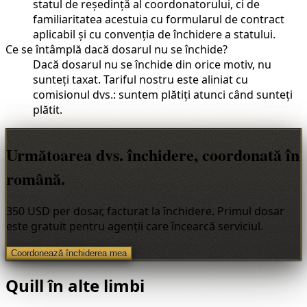
statul de reședință al coordonatorului, ci de
familiaritatea acestuia cu formularul de contract
aplicabil și cu convenția de închidere a statului.
Ce se întâmplă dacă dosarul nu se închide?
Dacă dosarul nu se închide din orice motiv, nu
sunteți taxat. Tariful nostru este aliniat cu
comisionul dvs.: suntem plătiți atunci când sunteți
plătit.
Următoarea dvs. închidere, coordonată în
română.
350 USD per dosar, facturat la închidere. Primul dosar
este gratuit pentru agenții care încearcă serviciul.
Coordonează închiderea mea
Quill în alte limbi