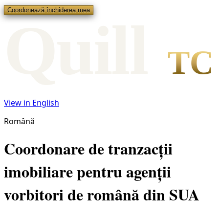
Coordonează închiderea mea
Qui
l
l
TC
View in English
Română
Coordonare de tranzacții
imobiliare pentru agenții
vorbitori de română din SUA