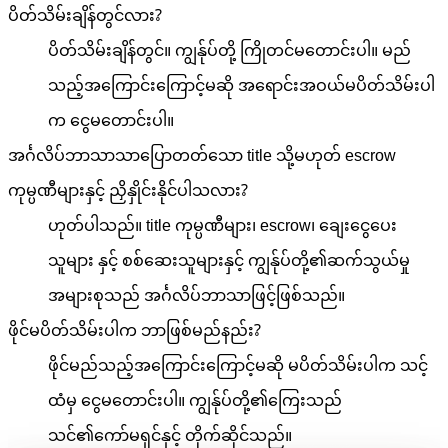
ပိတ်သိမ်းချိန်တွင်လား?
ပိတ်သိမ်းချိန်တွင်။ ကျွန်ုပ်တို့ ကြိုတင်မတောင်းပါ။ မည်
သည့်အကြောင်းကြောင့်မဆို အရောင်းအဝယ်မပိတ်သိမ်းပါ
က ငွေမတောင်းပါ။
အင်္ဂလိပ်ဘာသာသာပြောတတ်သော title သို့မဟုတ် escrow
ကုမ္ပဏီများနှင့် ညှိနှိုင်းနိုင်ပါသလား?
ဟုတ်ပါသည်။ title ကုမ္ပဏီများ၊ escrow၊ ချေးငွေပေး
သူများ နှင့် စစ်ဆေးသူများနှင့် ကျွန်ုပ်တို့၏ဆက်သွယ်မှု
အများစုသည် အင်္ဂလိပ်ဘာသာဖြင့်ဖြစ်သည်။
ဖိုင်မပိတ်သိမ်းပါက ဘာဖြစ်မည်နည်း?
ဖိုင်မည်သည့်အကြောင်းကြောင့်မဆို မပိတ်သိမ်းပါက သင့်
ထံမှ ငွေမတောင်းပါ။ ကျွန်ုပ်တို့၏ကြေးသည်
သင်၏ကော်မရှင်နှင့် တိုက်ဆိုင်သည်။