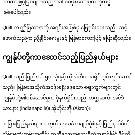
ဘာသာဖြင့်ဖြစ်ပျက်သည့်အခါ စစ်မှန်သောပွတ်တိုက်မှု
ဖြစ်ပေါ်သည်။
Quill က ဤပြဿနာကို အရင်းအမြစ်မှ ဖြေရှင်းပေးသည်။ သင့်
ဖောက်သည်က ညှိနှိုင်းရေးမှူးနှင့် မြန်မာစကားဖြင့် ပြောဆိုသည်။
ကျွန်ုပ်တို့ကာဆောင်သည့်ပြည်နယ်များ
Quill သည် ပြည်နယ် ၅၀ လုံးနှင့် ကိုလံဘီယာခရိုင်တွင် လုပ်ဆောင်
သည်။ မြန်မာအသိုက်အဝန်းစုရုံးနေသော ဈေးကွက်များတွင်
ကျွန်ုပ်တို့၏ဝန်ဆောင်မှုက ပိုနက်ရှိုင်းသည်: တက္ကဆက်၊ အင်ဒီ
ယားနား (Indianapolis)၊ အိုဟိုင်းအို (Akron)။
အခြားပြည်နယ်များအတွက် ဒေသခံစာချုပ်ပုံစံနှင့် ပြည်နယ်ပိတ်
သိမ်းမှုထုံးတမ်းအတိုင်း တူညီသောအသေးစိတ်အဆင့်ဖြင့် ဖိုင်ကို