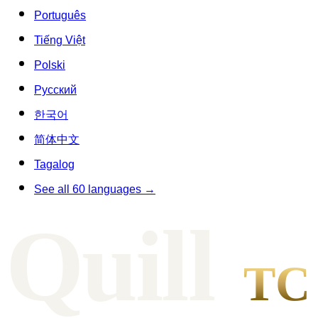
Português
Tiếng Việt
Polski
Русский
한국어
简体中文
Tagalog
See all 60 languages →
Qui
l
l
TC