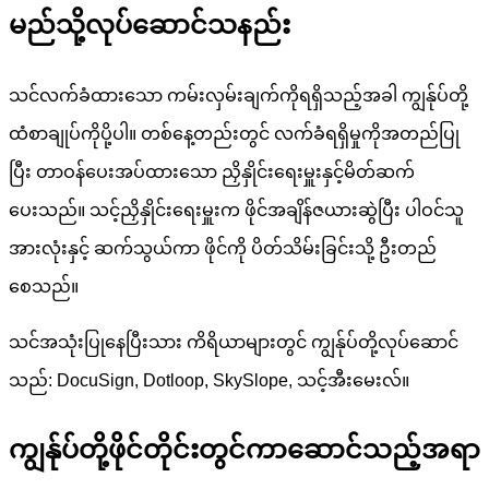
မည်သို့လုပ်ဆောင်သနည်း
သင်လက်ခံထားသော ကမ်းလှမ်းချက်ကိုရရှိသည့်အခါ ကျွန်ုပ်တို့
ထံစာချုပ်ကိုပို့ပါ။ တစ်နေ့တည်းတွင် လက်ခံရရှိမှုကိုအတည်ပြု
ပြီး တာဝန်ပေးအပ်ထားသော ညှိနှိုင်းရေးမှူးနှင့်မိတ်ဆက်
ပေးသည်။ သင့်ညှိနှိုင်းရေးမှူးက ဖိုင်အချိန်ဇယားဆွဲပြီး ပါဝင်သူ
အားလုံးနှင့် ဆက်သွယ်ကာ ဖိုင်ကို ပိတ်သိမ်းခြင်းသို့ ဦးတည်
စေသည်။
သင်အသုံးပြုနေပြီးသား ကိရိယာများတွင် ကျွန်ုပ်တို့လုပ်ဆောင်
သည်: DocuSign, Dotloop, SkySlope, သင့်အီးမေးလ်။
ကျွန်ုပ်တို့ဖိုင်တိုင်းတွင်ကာဆောင်သည့်အရာ