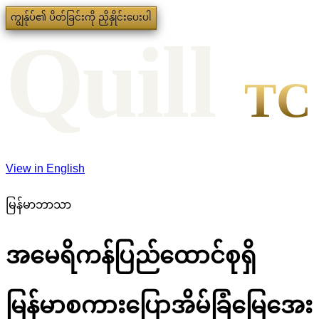
ကျွန်ုပ်၏ ပိတ်ခြင်းကို ညှိနှိုင်းပေးပါ
Qui
l
l
TC
View in English
မြန်မာဘာသာ
အမေရိကန်ပြည်ထောင်စုရှိ
မြန်မာစကားပြောအိမ်ခြံမြေအေး