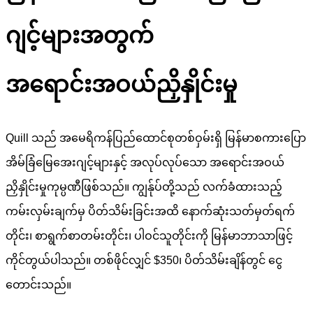
ဂျင့်များအတွက်
အရောင်းအဝယ်ညှိနှိုင်းမှု
Quill သည် အမေရိကန်ပြည်ထောင်စုတစ်ဝှမ်းရှိ မြန်မာစကားပြော
အိမ်ခြံမြေအေးဂျင့်များနှင့် အလုပ်လုပ်သော အရောင်းအဝယ်
ညှိနှိုင်းမှုကုမ္ပဏီဖြစ်သည်။ ကျွန်ုပ်တို့သည် လက်ခံထားသည့်
ကမ်းလှမ်းချက်မှ ပိတ်သိမ်းခြင်းအထိ နောက်ဆုံးသတ်မှတ်ရက်
တိုင်း၊ စာရွက်စာတမ်းတိုင်း၊ ပါဝင်သူတိုင်းကို မြန်မာဘာသာဖြင့်
ကိုင်တွယ်ပါသည်။ တစ်ဖိုင်လျှင် $350၊ ပိတ်သိမ်းချိန်တွင် ငွေ
တောင်းသည်။