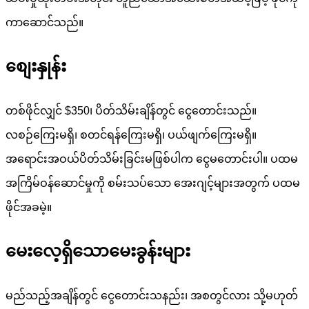
ကာဆောင်သည်။
စျေးနှုန်း
တစ်ဖိုင်လျှင် $350၊ ပိတ်သိမ်းချိန်တွင် ငွေတောင်းသည်။
လစဉ်ကြေးမရှိ၊ စတင်ရန်ကြေးမရှိ၊ ပယ်ဖျက်ကြေးမရှိ။
အရောင်းအဝယ်ပိတ်သိမ်းခြင်းမဖြစ်ပါက ငွေမတောင်းပါ။ ပထမ
အကြိမ်ဝန်ဆောင်မှုကို စမ်းသပ်သော အေးဂျင့်များအတွက် ပထမ
ဖိုင်အခမဲ့။
မေးလေ့ရှိသောမေးခွန်းများ
မည်သည့်အချိန်တွင် ငွေတောင်းသနည်း၊ အစတွင်လား သို့မဟုတ်