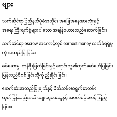
များ
သက်ဆိုင်ရာပြည်နယ်ပုံစံအတိုင်း အခြေအနေအားလုံးနှင့်
အရေးကြီးရက်စွဲများပါသော အချိန်ဇယားတည်ဆောက်ခြင်း။
သက်ဆိုင်ရာ escrow အကောင့်တွင် earnest money လက်ခံရရှိမှု
ကို အတည်ပြုခြင်း။
စစ်ဆေးမှု၊ တန်ဖိုးဖြတ်ခြင်းနှင့် ရောင်းသူ၏ထုတ်ဖော်ဖော်ပြခြင်း
ပြန်လည်စိစစ်ခြင်းတို့ကို ညှိနှိုင်းခြင်း။
နောက်ဆုံးအတည်ပြုချက်နှင့် ပိတ်သိမ်းစာရွက်စာတမ်း
ထုတ်ပြန်သည်အထိ ချေးငွေပေးသူနှင့် အပတ်စဉ်စောင့်ကြည့်
ခြင်း။