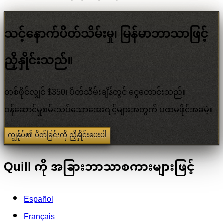
သင့်နောက်ပိတ်သိမ်းမှု၊ မြန်မာဘာသာဖြင့်
ညှိနှိုင်းသည်။
တစ်ဖိုင်လျှင် $350၊ ပိတ်သိမ်းချိန်တွင် ငွေတောင်းသည်။
ဝန်ဆောင်မှုစမ်းသပ်သောအေးဂျင့်များအတွက် ပထမဖိုင်အခမဲ့။
ကျွန်ုပ်၏ ပိတ်ခြင်းကို ညှိနှိုင်းပေးပါ
Quill ကို အခြားဘာသာစကားများဖြင့်
Español
Français