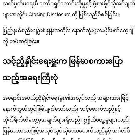
လက်မှတ်မရေးမီ ကော်မရှင်တောင်းဆိုမှုနှင့် ပွဲစားဖိုင်လိုအပ်ချက်
များအတိုင်း Closing Disclosure ကို ပြန်လည်စိစစ်ခြင်း။
ပြည်နယ်စည်းမျဉ်းစံနှုန်းအတိုင်း နောက်ဆုံးပွဲစားဖိုင်ပက်ကေ့ဂျ်
ကို တပ်ဆင်ခြင်း။
သင့်ညှိနှိုင်းရေးမှူးက မြန်မာစကားပြော
သည့်အရေးကြီးပုံ
အရောင်းအဝယ်ညှိနှိုင်းရေးမှူး၏အလုပ်သည် အများအားဖြင့်
နောက်ကွယ်တွင်ဖြစ်ပျက်သော်လည်း သင့်ဖောက်သည်နှင့်
တိုက်ရိုက်ထိတွေ့မှုအချက်များရှိသည်။ ဤထိတွေ့မှုများသည်
မြန်မာဘာသာဖြင့်အလုပ်လုပ်လိုသောဖောက်သည်နှင့် အင်္ဂလိပ်