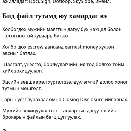
ажилладаг: DocuSign, Dotloop, SkySlope, имэйл.
Бид файл тутамд юу хамардаг вэ
Холбогдох мужийн маягтын дагуу бүх нөхцөл болон
гол огноотой хуваарь бүтээх.
Холбогдох escrow дансанд earnest money хүлээн
авсныг батлах.
Шалгалт, үнэлгээ, борлуулагчийн ил тод болгох тойм
хийх зохицуулалт.
Эцсийн зөвшөөрөл хүртэл зээлдүүлэгчтэй долоо хоног
тутмын мөшгөлт.
Гарын үсэг зурахаас өмнө Closing Disclosure-ийг хянах.
Мужийн зохицуулалтын стандартын дагуу эцсийн
брокерын файлын багц цуглуулах.