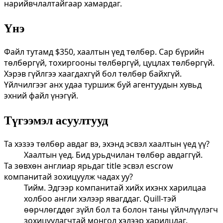
нарийвчлалтайгаар хамардаг.
Үнэ
Файл тутамд $350, хаалтын үед төлбөр. Сар бүрийн
төлбөргүй, тохиргооны төлбөргүй, цуцлах төлбөргүй.
Хэрэв гүйлгээ хаагдахгүй бол төлбөр байхгүй.
Үйлчилгээг анх удаа туршиж буй агентуудын хувьд
эхний файл үнэгүй.
Түгээмэл асуултууд
Та хэзээ төлбөр авдаг вэ, эхэнд эсвэл хаалтын үед үү?
Хаалтын үед. Бид урьдчилан төлбөр авдаггүй.
Та зөвхөн англиар ярьдаг title эсвэл escrow
компанитай зохицуулж чадах уу?
Тийм. Эдгээр компанитай хийх ихэнх харилцаа
холбоо англи хэлээр явагддаг. Quill-тэй
өөрчлөгддөг зүйл бол та болон таны үйлчлүүлэгч
зохицуулагчтай монгол хэлээр харилцдаг.