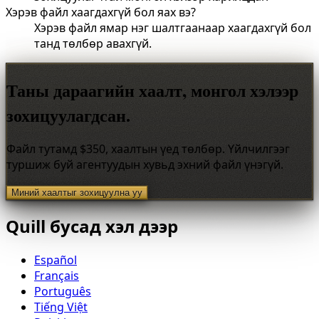
Хэрэв файл хаагдахгүй бол яах вэ?
Хэрэв файл ямар нэг шалтгаанаар хаагдахгүй бол
танд төлбөр авахгүй.
Таны дараагийн хаалт, монгол хэлээр
зохицуулагдсан.
Файл тутамд $350, хаалтын үед төлбөр. Үйлчилгээг
туршиж буй агентуудын хувьд эхний файл үнэгүй.
Миний хаалтыг зохицуулна уу
Quill бусад хэл дээр
Español
Français
Português
Tiếng Việt