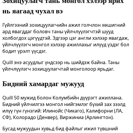
Зохицуулагч тань монгол хэлээр ярих
нь яагаад чухал вэ
Гүйлгээний зохицуулагчийн ажил голчлон хөшигний
ард явагддаг боловч таны үйлчлүүлэгчтэй шууд
холбогдох цэгүүдтэй. Эдгээр цэг англи хэлээр явагдаж,
үйлчлүүлэгч монгол хэлээр ажиллахыг илүүд үздэг бол
бодит үрэлт үүсдэг.
Quill энэ асуудлыг үндсээр нь шийдэж байна. Таны
үйлчлүүлэгч зохицуулагчтай монголоор ярьдаг.
Бидний хамардаг мужууд
Quill 50 мужид болон Колумбийн дүүрэгт ажиллана.
Бидний үйлчилгээ монгол нийгэмлэг бүхий зах зээлд
илүү гүн гүнзгий: Илинойс (Чикаго), Калифорни (ЛА,
СФ), Колорадо (Денвер), Виржиниа (Арлингтон).
Бусад мужуудын хувьд бид файлыг ижил түвшний