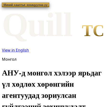
Миний хаалтыг зохицуулна уу
Qui
l
l
TC
View in English
Монгол
АНУ-д монгол хэлээр ярьдаг
үл хөдлөх хөрөнгийн
агентуудад зориулсан
гүйлгээний зохицуулалт