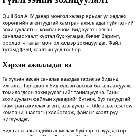
Quill бол АНУ даяар монгол хэлээр ярьдаг үл хөдлөх
хөрөнгийн агентуудтай хамтран ажилладаг гүйлгээний
зохицуулалтын компани юм. Бид хүлээн авсан
саналаас хаалт хүртэл бүх хугацаа, бичиг баримт,
оролцогч талыг монгол хэлээр зохицуулдаг. Файл
тутамд $350, хаалтын үед төлбөр.
Хэрхэн ажилладаг вэ
Та хүлээн авсан саналаа авахдаа гэрээгээ бидэнд
илгээнэ. Тэр өдөр л бид хүлээн авсныг баталгаажуулж,
томилогдсон зохицуулагчийг танилцуулна. Таны
зохицуулагч файлын хуваарийг бүтээж, бүх талуудтай
(хамтран ажиллах агент, зээлдүүлэгч, title эсвэл escrow
компани, шалгагч) холбогдож, файлыг хаалт руу
чиглүүлдэг.
Бид таны аль хэдийн ашиглаж буй хэрэгслүүд дотор