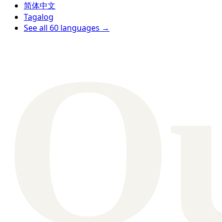
简体中文
Tagalog
See all 60 languages →
Q