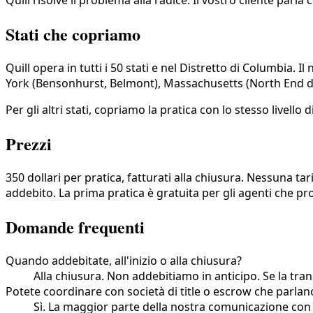
Quill risolve il problema alla radice. Il vostro cliente parla
Stati che copriamo
Quill opera in tutti i 50 stati e nel Distretto di Columbia
York (Bensonhurst, Belmont), Massachusetts (North End di 
Per gli altri stati, copriamo la pratica con lo stesso livell
Prezzi
350 dollari per pratica, fatturati alla chiusura. Nessuna t
addebito. La prima pratica è gratuita per gli agenti che pro
Domande frequenti
Quando addebitate, all'inizio o alla chiusura?
Alla chiusura. Non addebitiamo in anticipo. Se la tran
Potete coordinare con società di title o escrow che parlan
Sì. La maggior parte della nostra comunicazione con soc