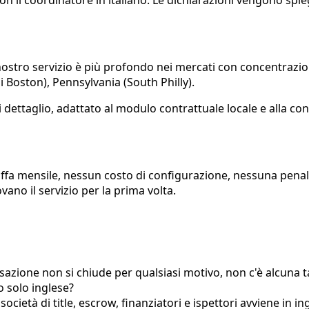
 con il coordinatore in italiano. Le dichiarazioni vengono spie
. Il nostro servizio è più profondo nei mercati con concentra
Boston), Pennsylvania (South Philly).
o di dettaglio, adattato al modulo contrattuale locale e alla c
ariffa mensile, nessun costo di configurazione, nessuna pena
vano il servizio per la prima volta.
sazione non si chiude per qualsiasi motivo, non c'è alcuna ta
o solo inglese?
ietà di title, escrow, finanziatori e ispettori avviene in ing