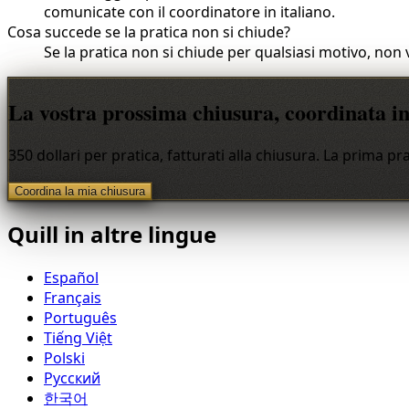
comunicate con il coordinatore in italiano.
Cosa succede se la pratica non si chiude?
Se la pratica non si chiude per qualsiasi motivo, non 
La vostra prossima chiusura, coordinata in 
350 dollari per pratica, fatturati alla chiusura. La prima pra
Coordina la mia chiusura
Quill in altre lingue
Español
Français
Português
Tiếng Việt
Polski
Русский
한국어