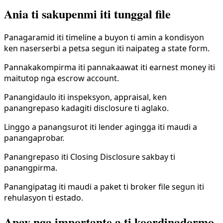
Ania ti sakupenmi iti tunggal file
Panagaramid iti timeline a buyon ti amin a kondisyon
ken naserserbi a petsa segun iti naipateg a state form.
Pannakakompirma iti pannakaawat iti earnest money iti
maitutop nga escrow account.
Panangidaulo iti inspeksyon, appraisal, ken
panangrepaso kadagiti disclosure ti aglako.
Linggo a panangsurot iti lender agingga iti maudi a
panangaprobar.
Panangrepaso iti Closing Disclosure sakbay ti
panangpirma.
Panangipatag iti maudi a paket ti broker file segun iti
rehulasyon ti estado.
Apay nga importante a ti koordinadormo