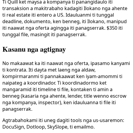
Ti Quill ket maysa a kompanya ti panangidaulo iti
transaksion a makitrabaho kadagiti Ilokano nga ahente
ti real estate iti entero a US. Idauluanmi ti tunggal
deadline, dokumento, ken benneg, iti Ilokano, manipud
iti naawat nga oferta agingga iti panagserrak. $350 iti
tunggal file, masingit iti panagserrak.
Kasanu nga agtignay
No makaawat ka iti naawat nga oferta, ipasamo kanyami
ti kontrata. Iti dayta met laeng nga aldaw,
kompirmaranmi ti pannakaawat ken iyam-amommi ti
naipateg a koordinador. Ti koordinadormo ket
mangaramid iti timeline ti file, kontaken ti amin a
benneg (kasaria nga ahente, lender, title wenno escrow
nga kompanya, inspector), ken idauluanna ti file iti
panagserrak.
Agtrabahokami iti uneg dagiti tools nga us-usaremon:
DocuSign, Dotloop, SkySlope, ti emailmo.