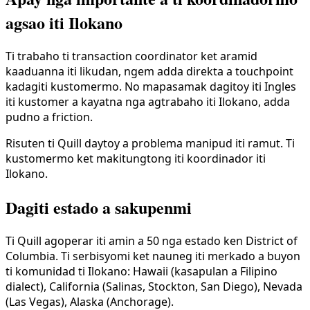
agsao iti Ilokano
Ti trabaho ti transaction coordinator ket aramid
kaaduanna iti likudan, ngem adda direkta a touchpoint
kadagiti kustomermo. No mapasamak dagitoy iti Ingles
iti kustomer a kayatna nga agtrabaho iti Ilokano, adda
pudno a friction.
Risuten ti Quill daytoy a problema manipud iti ramut. Ti
kustomermo ket makitungtong iti koordinador iti
Ilokano.
Dagiti estado a sakupenmi
Ti Quill agoperar iti amin a 50 nga estado ken District of
Columbia. Ti serbisyomi ket nauneg iti merkado a buyon
ti komunidad ti Ilokano: Hawaii (kasapulan a Filipino
dialect), California (Salinas, Stockton, San Diego), Nevada
(Las Vegas), Alaska (Anchorage).