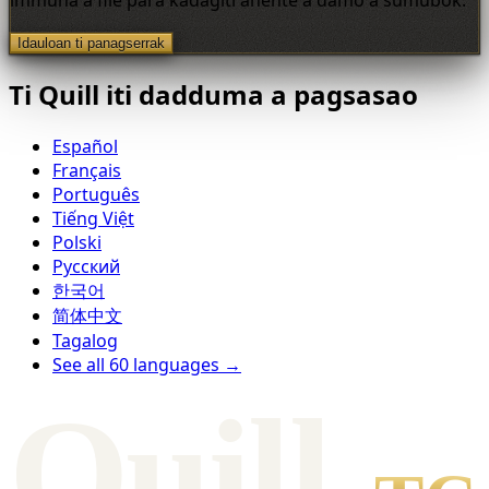
immuna a file para kadagiti ahente a damo a sumubok.
Idauloan ti panagserrak
Ti Quill iti dadduma a pagsasao
Español
Français
Português
Tiếng Việt
Polski
Русский
한국어
简体中文
Tagalog
See all 60 languages →
Qui
l
l