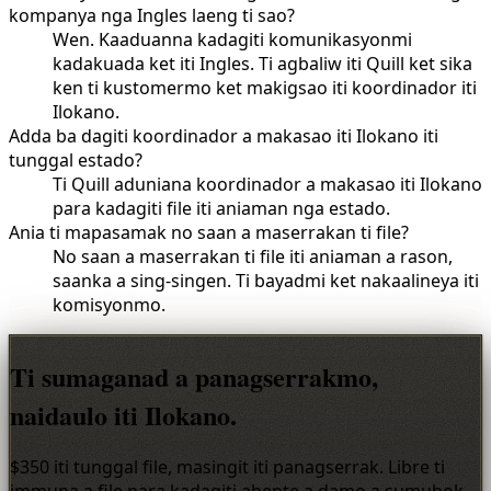
kompanya nga Ingles laeng ti sao?
Wen. Kaaduanna kadagiti komunikasyonmi
kadakuada ket iti Ingles. Ti agbaliw iti Quill ket sika
ken ti kustomermo ket makigsao iti koordinador iti
Ilokano.
Adda ba dagiti koordinador a makasao iti Ilokano iti
tunggal estado?
Ti Quill aduniana koordinador a makasao iti Ilokano
para kadagiti file iti aniaman nga estado.
Ania ti mapasamak no saan a maserrakan ti file?
No saan a maserrakan ti file iti aniaman a rason,
saanka a sing-singen. Ti bayadmi ket nakaalineya iti
komisyonmo.
Ti sumaganad a panagserrakmo,
naidaulo iti Ilokano.
$350 iti tunggal file, masingit iti panagserrak. Libre ti