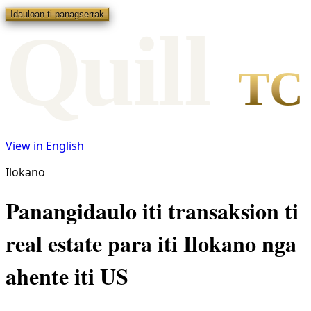
Idauloan ti panagserrak
Qui
l
l
TC
View in English
Ilokano
Panangidaulo iti transaksion ti
real estate para iti Ilokano nga
ahente iti US