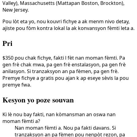
Valley), Massachusetts (Mattapan Boston, Brockton),
New Jersey.
Pou lòt eta yo, nou kouvri fichye a ak menm nivo detay,
ajiste pou fòm kontra lokal la ak konvansyon fèmti leta a.
Pri
$350 pou chak fichye, fakti l fèt nan moman fèmti. Pa
gen frè chak mwa, pa gen frè enstalasyon, pa gen frè
anilasyon. Si tranzaksyon an pa fèmen, pa gen frè.
Premye fichye a gratis pou ajan k ap eseye sèvis la pou
premye fwa.
Kesyon yo poze souvan
Ki lè nou bay fakti, nan kòmansman an oswa nan
moman fèmti a?
Nan moman fèmti a. Nou pa fakti davans. Si
tranzaksyon an pa fèmen pou nenpòt rezon, pa