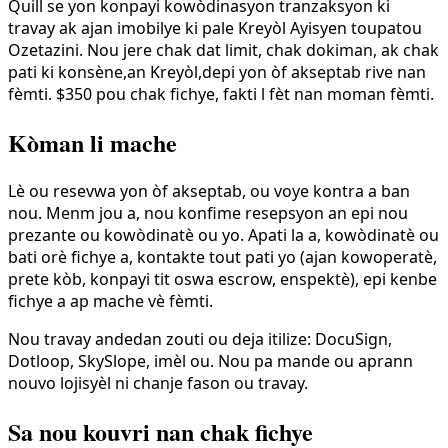
Quill se yon konpayi kowòdinasyon tranzaksyon ki
travay ak ajan imobilye ki pale Kreyòl Ayisyen toupatou
Ozetazini. Nou jere chak dat limit, chak dokiman, ak chak
pati ki konsène,an Kreyòl,depi yon òf akseptab rive nan
fèmti. $350 pou chak fichye, fakti l fèt nan moman fèmti.
Kòman li mache
Lè ou resevwa yon òf akseptab, ou voye kontra a ban
nou. Menm jou a, nou konfime resepsyon an epi nou
prezante ou kowòdinatè ou yo. Apati la a, kowòdinatè ou
bati orè fichye a, kontakte tout pati yo (ajan kowoperatè,
prete kòb, konpayi tit oswa escrow, enspektè), epi kenbe
fichye a ap mache vè fèmti.
Nou travay andedan zouti ou deja itilize: DocuSign,
Dotloop, SkySlope, imèl ou. Nou pa mande ou aprann
nouvo lojisyèl ni chanje fason ou travay.
Sa nou kouvri nan chak fichye