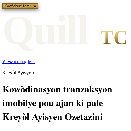
Kowòdone fèmti m
Qui
l
l
TC
View in English
Kreyòl Ayisyen
Kowòdinasyon tranzaksyon
imobilye pou ajan ki pale
Kreyòl Ayisyen Ozetazini