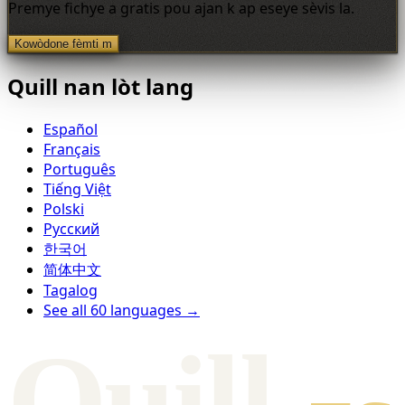
Premye fichye a gratis pou ajan k ap eseye sèvis la.
Kowòdone fèmti m
Quill nan lòt lang
Español
Français
Português
Tiếng Việt
Polski
Русский
한국어
简体中文
Tagalog
See all 60 languages →
Qui
l
l