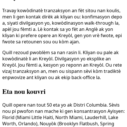
Travay kowòdinatè tranzaksyon an fèt sitou nan koulis,
men li gen kontak dirèk ak kliyan ou: konfimasyon depo
a, siyati divilgasyon yo, kowòdinasyon walk-through la,
apèl jou fèmti a. Lè kontak sa yo fèt an Anglè ak yon
kliyan ki prefere opere an Kreyòl, gen yon vrè fwote, epi
fwote sa retounen sou ou kòm ajan.
Quill rezoud pwoblèm sa nan rasin li. Kliyan ou pale ak
kowòdinatè li an Kreyòl. Divilgasyon yo eksplike an
Kreyòl. Jou fèmti a, kesyon yo reponn an Kreyòl. Ou rete
vizaj tranzaksyon an, men ou sispann sèvi kòm tradiktè
enpwovize ant kliyan ou ak ekip back-office la.
Eta nou kouvri
Quill opere nan tout 50 eta yo ak Distri Columbia. Sèvis
nou pi pwofon nan mache ki gen konsantrasyon Ayisyen:
Florid (Miami Little Haiti, North Miami, Lauderhill, Lake
Worth, Orlando), Nouyòk (Brooklyn Flatbush, Spring