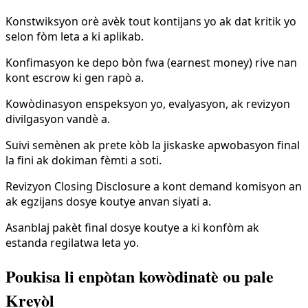
Konstwiksyon orè avèk tout kontijans yo ak dat kritik yo
selon fòm leta a ki aplikab.
Konfimasyon ke depo bòn fwa (earnest money) rive nan
kont escrow ki gen rapò a.
Kowòdinasyon enspeksyon yo, evalyasyon, ak revizyon
divilgasyon vandè a.
Suivi semènen ak prete kòb la jiskaske apwobasyon final
la fini ak dokiman fèmti a soti.
Revizyon Closing Disclosure a kont demand komisyon an
ak egzijans dosye koutye anvan siyati a.
Asanblaj pakèt final dosye koutye a ki konfòm ak
estanda regilatwa leta yo.
Poukisa li enpòtan kowòdinatè ou pale
Kreyòl