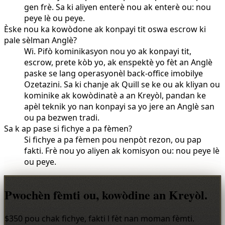
gen frè. Sa ki aliyen enterè nou ak enterè ou: nou
peye lè ou peye.
Èske nou ka kowòdone ak konpayi tit oswa escrow ki
pale sèlman Anglè?
Wi. Pifò kominikasyon nou yo ak konpayi tit,
escrow, prete kòb yo, ak enspektè yo fèt an Anglè
paske se lang operasyonèl back-office imobilye
Ozetazini. Sa ki chanje ak Quill se ke ou ak kliyan ou
kominike ak kowòdinatè a an Kreyòl, pandan ke
apèl teknik yo nan konpayi sa yo jere an Anglè san
ou pa bezwen tradi.
Sa k ap pase si fichye a pa fèmen?
Si fichye a pa fèmen pou nenpòt rezon, ou pap
fakti. Frè nou yo aliyen ak komisyon ou: nou peye lè
ou peye.
Pwochèn fèmti ou, kowòdine an Kreyòl.
$350 pou chak fichye, fakti l fèt nan moman fèmti.