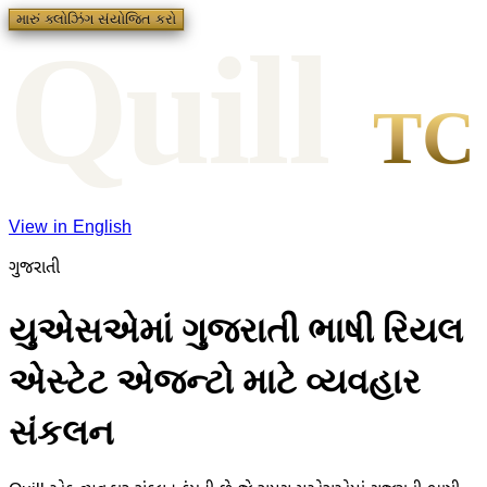
મારું ક્લોઝિંગ સંયોજિત કરો
Qui
l
l
TC
View in English
ગુજરાતી
યુએસએમાં ગુજરાતી ભાષી રિયલ
એસ્ટેટ એજન્ટો માટે વ્યવહાર
સંકલન