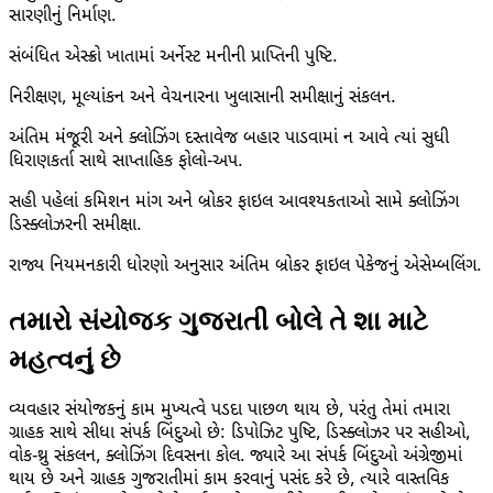
સારણીનું નિર્માણ.
સંબંધિત એસ્ક્રો ખાતામાં અર્નેસ્ટ મનીની પ્રાપ્તિની પુષ્ટિ.
નિરીક્ષણ, મૂલ્યાંકન અને વેચનારના ખુલાસાની સમીક્ષાનું સંકલન.
અંતિમ મંજૂરી અને ક્લોઝિંગ દસ્તાવેજ બહાર પાડવામાં ન આવે ત્યાં સુધી
ધિરાણકર્તા સાથે સાપ્તાહિક ફોલો-અપ.
સહી પહેલાં કમિશન માંગ અને બ્રોકર ફાઇલ આવશ્યકતાઓ સામે ક્લોઝિંગ
ડિસ્ક્લોઝરની સમીક્ષા.
રાજ્ય નિયમનકારી ધોરણો અનુસાર અંતિમ બ્રોકર ફાઇલ પેકેજનું એસેમ્બલિંગ.
તમારો સંયોજક ગુજરાતી બોલે તે શા માટે
મહત્વનું છે
વ્યવહાર સંયોજકનું કામ મુખ્યત્વે પડદા પાછળ થાય છે, પરંતુ તેમાં તમારા
ગ્રાહક સાથે સીધા સંપર્ક બિંદુઓ છે: ડિપોઝિટ પુષ્ટિ, ડિસ્ક્લોઝર પર સહીઓ,
વોક-થ્રુ સંકલન, ક્લોઝિંગ દિવસના કોલ. જ્યારે આ સંપર્ક બિંદુઓ અંગ્રેજીમાં
થાય છે અને ગ્રાહક ગુજરાતીમાં કામ કરવાનું પસંદ કરે છે, ત્યારે વાસ્તવિક