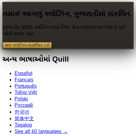
તમારું આગલું ક્લોઝિંગ, ગુજરાતીમાં સંકલિત.
ફાઇલ દીઠ $350, ક્લોઝિંગ વખતે બિલ. સેવા અજમાવનારા એજન્ટો માટે
પહેલી ફાઇલ મફત.
મારું ક્લોઝિંગ સંયોજિત કરો
અન્ય ભાષાઓમાં Quill
Español
Français
Português
Tiếng Việt
Polski
Русский
한국어
简体中文
Tagalog
See all 60 languages →