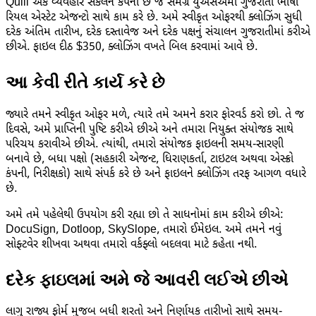
Quill એક વ્યવહાર સંકલન કંપની છે જે સમગ્ર યુએસએમાં ગુજરાતી ભાષી
રિયલ એસ્ટેટ એજન્ટો સાથે કામ કરે છે. અમે સ્વીકૃત ઓફરથી ક્લોઝિંગ સુધી
દરેક અંતિમ તારીખ, દરેક દસ્તાવેજ અને દરેક પક્ષનું સંચાલન ગુજરાતીમાં કરીએ
છીએ. ફાઇલ દીઠ $350, ક્લોઝિંગ વખતે બિલ કરવામાં આવે છે.
આ કેવી રીતે કાર્ય કરે છે
જ્યારે તમને સ્વીકૃત ઓફર મળે, ત્યારે તમે અમને કરાર ફોરવર્ડ કરો છો. તે જ
દિવસે, અમે પ્રાપ્તિની પુષ્ટિ કરીએ છીએ અને તમારા નિયુક્ત સંયોજક સાથે
પરિચય કરાવીએ છીએ. ત્યાંથી, તમારો સંયોજક ફાઇલની સમય-સારણી
બનાવે છે, બધા પક્ષો (સહકારી એજન્ટ, ધિરાણકર્તા, ટાઇટલ અથવા એસ્ક્રો
કંપની, નિરીક્ષકો) સાથે સંપર્ક કરે છે અને ફાઇલને ક્લોઝિંગ તરફ આગળ વધારે
છે.
અમે તમે પહેલેથી ઉપયોગ કરી રહ્યા છો તે સાધનોમાં કામ કરીએ છીએ:
DocuSign, Dotloop, SkySlope, તમારો ઈમેઇલ. અમે તમને નવું
સોફ્ટવેર શીખવા અથવા તમારો વર્કફ્લો બદલવા માટે કહેતા નથી.
દરેક ફાઇલમાં અમે જે આવરી લઈએ છીએ
લાગુ રાજ્ય ફોર્મ મુજબ બધી શરતો અને નિર્ણાયક તારીખો સાથે સમય-