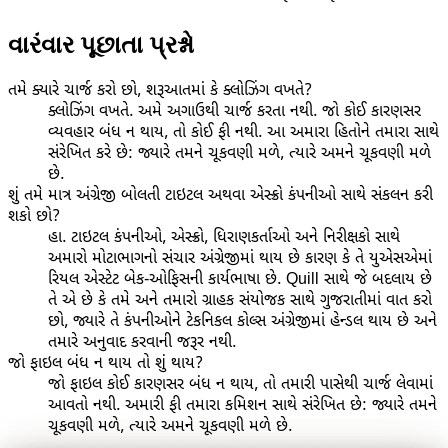
વારંવાર પૂછાતા પ્રશ્નો
તમે ક્યારે ચાર્જ કરો છો, શરૂઆતમાં કે ક્લોઝિંગ વખતે?
ક્લોઝિંગ વખતે. અમે અગાઉથી ચાર્જ કરતા નથી. જો કોઈ કારણસર
વ્યવહાર બંધ ન થાય, તો કોઈ ફી નથી. આ અમારા હિતોને તમારા સાથે
સંરેખિત કરે છે: જ્યારે તમને ચૂકવણી મળે, ત્યારે અમને ચૂકવણી મળે
છે.
શું તમે માત્ર અંગ્રેજી બોલતી ટાઇટલ અથવા એસ્ક્રો કંપનીઓ સાથે સંકલન કરી
શકો છો?
હા. ટાઇટલ કંપનીઓ, એસ્ક્રો, ધિરાણકર્તાઓ અને નિરીક્ષકો સાથે
અમારો મોટાભાગનો સંચાર અંગ્રેજીમાં થાય છે કારણ કે તે યુએસએમાં
રિયલ એસ્ટેટ બેક-ઓફિસની કાર્યભાષા છે. Quill સાથે જે બદલાય છે
તે એ છે કે તમે અને તમારો ગ્રાહક સંયોજક સાથે ગુજરાતીમાં વાત કરો
છો, જ્યારે તે કંપનીઓને ટેકનિકલ કોલ્સ અંગ્રેજીમાં હેન્ડલ થાય છે અને
તમારે અનુવાદ કરવાની જરૂર નથી.
જો ફાઇલ બંધ ન થાય તો શું થાય?
જો ફાઇલ કોઈ કારણસર બંધ ન થાય, તો તમારી પાસેથી ચાર્જ લેવામાં
આવતો નથી. અમારી ફી તમારા કમિશન સાથે સંરેખિત છે: જ્યારે તમને
ચૂકવણી મળે, ત્યારે અમને ચૂકવણી મળે છે.