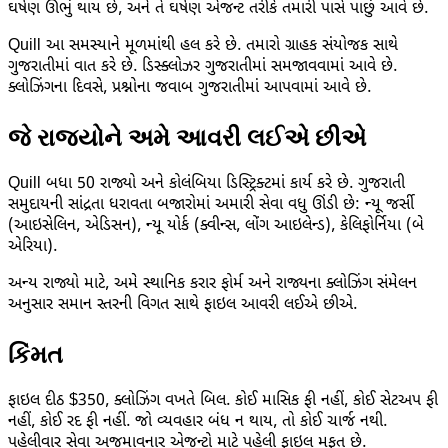
ઘર્ષણ ઊભું થાય છે, અને તે ઘર્ષણ એજન્ટ તરીકે તમારી પાસે પાછું આવે છે.
Quill આ સમસ્યાને મૂળમાંથી હલ કરે છે. તમારો ગ્રાહક સંયોજક સાથે
ગુજરાતીમાં વાત કરે છે. ડિસ્ક્લોઝર ગુજરાતીમાં સમજાવવામાં આવે છે.
ક્લોઝિંગના દિવસે, પ્રશ્નોના જવાબ ગુજરાતીમાં આપવામાં આવે છે.
જે રાજ્યોને અમે આવરી લઈએ છીએ
Quill બધા 50 રાજ્યો અને કોલંબિયા ડિસ્ટ્રિક્ટમાં કાર્ય કરે છે. ગુજરાતી
સમુદાયની સાંદ્રતા ધરાવતા બજારોમાં અમારી સેવા વધુ ઊંડી છે: ન્યૂ જર્સી
(આઇસેલિન, એડિસન), ન્યૂ યોર્ક (ક્વીન્સ, લોંગ આઇલેન્ડ), કેલિફોર્નિયા (બે
એરિયા).
અન્ય રાજ્યો માટે, અમે સ્થાનિક કરાર ફોર્મ અને રાજ્યના ક્લોઝિંગ સંમેલન
અનુસાર સમાન સ્તરની વિગત સાથે ફાઇલ આવરી લઈએ છીએ.
કિંમત
ફાઇલ દીઠ $350, ક્લોઝિંગ વખતે બિલ. કોઈ માસિક ફી નહીં, કોઈ સેટઅપ ફી
નહીં, કોઈ રદ ફી નહીં. જો વ્યવહાર બંધ ન થાય, તો કોઈ ચાર્જ નથી.
પહેલીવાર સેવા અજમાવનાર એજન્ટો માટે પહેલી ફાઇલ મફત છે.