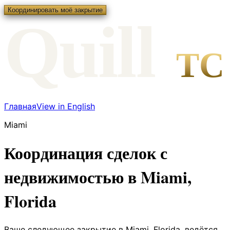
Координировать моё закрытие
Qui
l
l
TC
Главная
View in English
Miami
Координация сделок с
недвижимостью в Miami,
Florida
Ваше следующее закрытие в Miami, Florida, ведётся