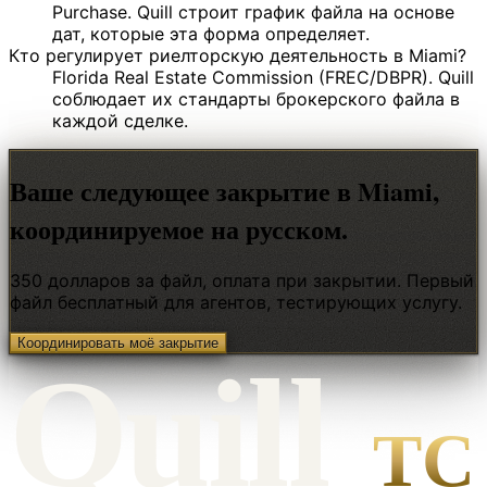
Purchase. Quill строит график файла на основе
дат, которые эта форма определяет.
Кто регулирует риелторскую деятельность в Miami?
Florida Real Estate Commission (FREC/DBPR). Quill
соблюдает их стандарты брокерского файла в
каждой сделке.
Ваше следующее закрытие в Miami,
координируемое на русском.
350 долларов за файл, оплата при закрытии. Первый
файл бесплатный для агентов, тестирующих услугу.
Координировать моё закрытие
Qui
l
l
TC