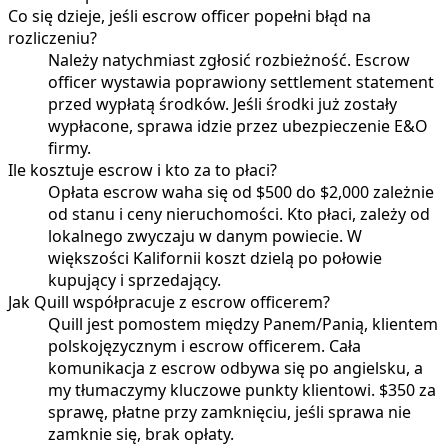
Co się dzieje, jeśli escrow officer popełni błąd na
rozliczeniu?
Należy natychmiast zgłosić rozbieżność. Escrow
officer wystawia poprawiony settlement statement
przed wypłatą środków. Jeśli środki już zostały
wypłacone, sprawa idzie przez ubezpieczenie E&O
firmy.
Ile kosztuje escrow i kto za to płaci?
Opłata escrow waha się od $500 do $2,000 zależnie
od stanu i ceny nieruchomości. Kto płaci, zależy od
lokalnego zwyczaju w danym powiecie. W
większości Kalifornii koszt dzielą po połowie
kupujący i sprzedający.
Jak Quill współpracuje z escrow officerem?
Quill jest pomostem między Panem/Panią, klientem
polskojęzycznym i escrow officerem. Cała
komunikacja z escrow odbywa się po angielsku, a
my tłumaczymy kluczowe punkty klientowi. $350 za
sprawę, płatne przy zamknięciu, jeśli sprawa nie
zamknie się, brak opłaty.