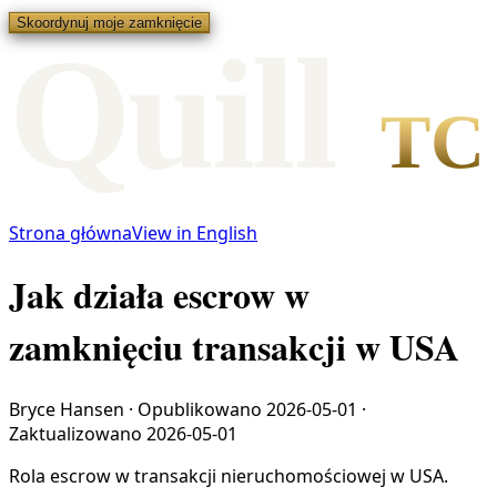
Skoordynuj moje zamknięcie
Qui
l
l
TC
Strona główna
View in English
Jak działa escrow w
zamknięciu transakcji w USA
Bryce Hansen
·
Opublikowano
2026-05-01
·
Zaktualizowano
2026-05-01
Rola escrow w transakcji nieruchomościowej w USA.