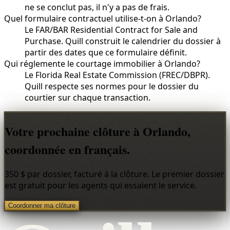
ne se conclut pas, il n'y a pas de frais.
Quel formulaire contractuel utilise-t-on à Orlando?
Le FAR/BAR Residential Contract for Sale and
Purchase. Quill construit le calendrier du dossier à
partir des dates que ce formulaire définit.
Qui réglemente le courtage immobilier à Orlando?
Le Florida Real Estate Commission (FREC/DBPR).
Quill respecte ses normes pour le dossier du
courtier sur chaque transaction.
Votre prochaine clôture à Orlando,
coordonnée en français.
350 $ par dossier, facturé à la clôture. Le premier dossier
est gratuit pour les agents qui essaient le service.
Coordonner ma clôture