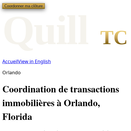
Coordonner ma clôture
Qui
l
l
TC
Accueil
View in English
Orlando
Coordination de transactions
immobilières à Orlando,
Florida