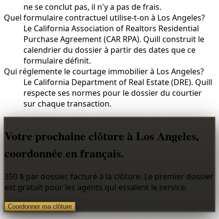
ne se conclut pas, il n'y a pas de frais.
Quel formulaire contractuel utilise-t-on à Los Angeles?
Le California Association of Realtors Residential
Purchase Agreement (CAR RPA). Quill construit le
calendrier du dossier à partir des dates que ce
formulaire définit.
Qui réglemente le courtage immobilier à Los Angeles?
Le California Department of Real Estate (DRE). Quill
respecte ses normes pour le dossier du courtier
sur chaque transaction.
Votre prochaine clôture à Los Angeles,
coordonnée en français.
350 $ par dossier, facturé à la clôture. Le premier dossier
est gratuit pour les agents qui essaient le service.
Coordonner ma clôture