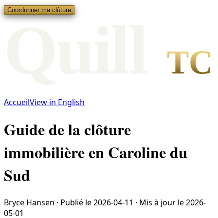
Coordonner ma clôture
Qui
l
l
TC
Accueil
View in English
Guide de la clôture
immobilière en Caroline du
Sud
Bryce Hansen
·
Publié le
2026-04-11
·
Mis à jour le
2026-
05-01