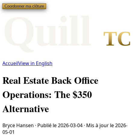
Coordonner ma clôture
Qui
l
l
TC
Accueil
View in English
Real Estate Back Office
Operations: The $350
Alternative
Bryce Hansen
·
Publié le
2026-03-04
·
Mis à jour le
2026-
05-01