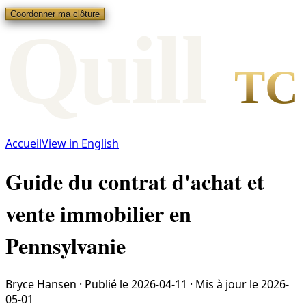
Coordonner ma clôture
Qui
l
l
TC
Accueil
View in English
Guide du contrat d'achat et
vente immobilier en
Pennsylvanie
Bryce Hansen
·
Publié le
2026-04-11
·
Mis à jour le
2026-
05-01