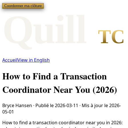
Coordonner ma clôture
Qui
l
l
TC
Accueil
View in English
How to Find a Transaction
Coordinator Near You (2026)
Bryce Hansen
·
Publié le
2026-03-11
·
Mis à jour le
2026-
05-01
How to find a transaction coordinator near you in 2026: