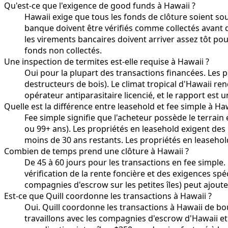
Qu'est-ce que l'exigence de good funds à Hawaii ?
Hawaii exige que tous les fonds de clôture soient sou
banque doivent être vérifiés comme collectés avant q
les virements bancaires doivent arriver assez tôt p
fonds non collectés.
Une inspection de termites est-elle requise à Hawaii ?
Oui pour la plupart des transactions financées. Les 
destructeurs de bois). Le climat tropical d'Hawaii ren
opérateur antiparasitaire licencié, et le rapport est 
Quelle est la différence entre leasehold et fee simple à Haw
Fee simple signifie que l'acheteur possède le terrain 
ou 99+ ans). Les propriétés en leasehold exigent des 
moins de 30 ans restants. Les propriétés en leasehol
Combien de temps prend une clôture à Hawaii ?
De 45 à 60 jours pour les transactions en fee simple.
vérification de la rente foncière et des exigences spéc
compagnies d'escrow sur les petites îles) peut ajou
Est-ce que Quill coordonne les transactions à Hawaii ?
Oui. Quill coordonne les transactions à Hawaii de bo
travaillons avec les compagnies d'escrow d'Hawaii et 