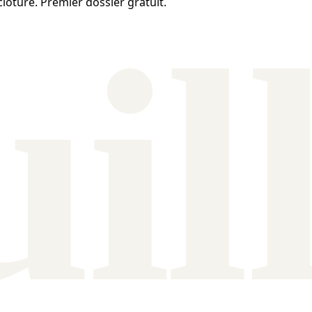
 clôture. Premier dossier gratuit.
ui
l