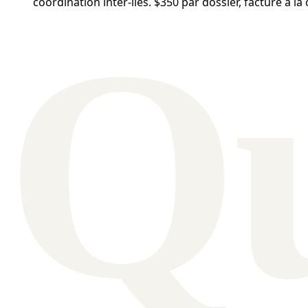
coordination inter-îles. $350 par dossier, facturé à la
Q