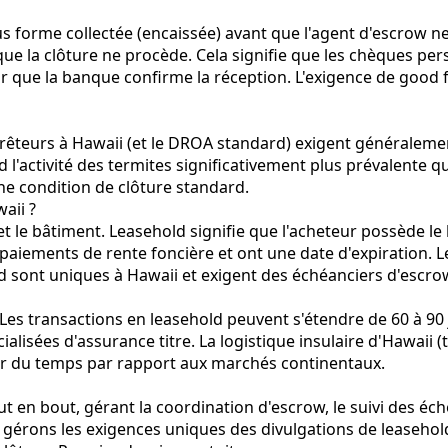
s forme collectée (encaissée) avant que l'agent d'escrow ne
ue la clôture ne procède. Cela signifie que les chèques per
our que la banque confirme la réception. L'exigence de good
prêteurs à Hawaii (et le DROA standard) exigent généraleme
d l'activité des termites significativement plus prévalente q
une condition de clôture standard.
aii ?
et le bâtiment. Leasehold signifie que l'acheteur possède le
paiements de rente foncière et ont une date d'expiration. L
d sont uniques à Hawaii et exigent des échéanciers d'escro
 Les transactions en leasehold peuvent s'étendre de 60 à 90 j
ialisées d'assurance titre. La logistique insulaire d'Hawaii (
ter du temps par rapport aux marchés continentaux.
ut en bout, gérant la coordination d'escrow, le suivi des éc
gérons les exigences uniques des divulgations de leasehold,