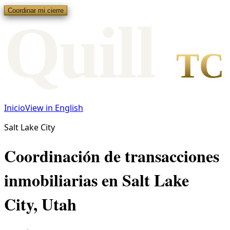
Coordinar mi cierre
Qui
l
l
TC
Inicio
View in English
Salt Lake City
Coordinación de transacciones
inmobiliarias en Salt Lake
City, Utah