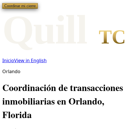
Coordinar mi cierre
Qui
l
l
TC
Inicio
View in English
Orlando
Coordinación de transacciones
inmobiliarias en Orlando,
Florida