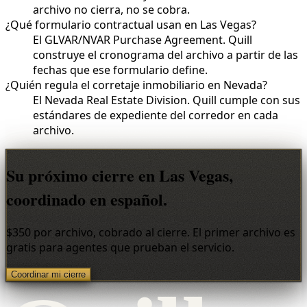
archivo no cierra, no se cobra.
¿Qué formulario contractual usan en Las Vegas?
El GLVAR/NVAR Purchase Agreement. Quill
construye el cronograma del archivo a partir de las
fechas que ese formulario define.
¿Quién regula el corretaje inmobiliario en Nevada?
El Nevada Real Estate Division. Quill cumple con sus
estándares de expediente del corredor en cada
archivo.
Su próximo cierre en Las Vegas,
coordinado en español.
$350 por archivo, cobrado al cierre. El primer archivo es
gratis para agentes que prueban el servicio.
Coordinar mi cierre