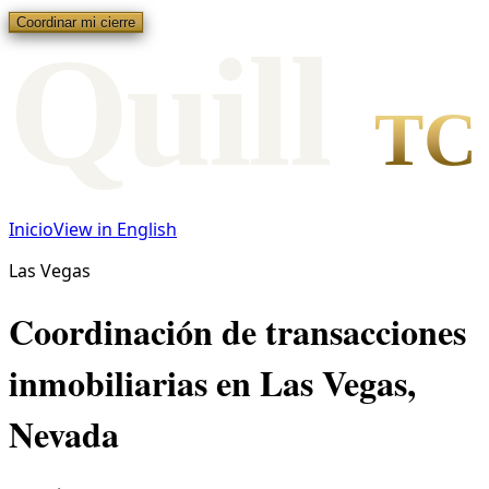
Coordinar mi cierre
Qui
l
l
TC
Inicio
View in English
Las Vegas
Coordinación de transacciones
inmobiliarias en Las Vegas,
Nevada