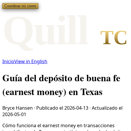
Coordinar mi cierre
Qui
l
l
TC
Inicio
View in English
Guía del depósito de buena fe
(earnest money) en Texas
Bryce Hansen
·
Publicado el
2026-04-13
·
Actualizado el
2026-05-01
Cómo funciona el earnest money en transacciones