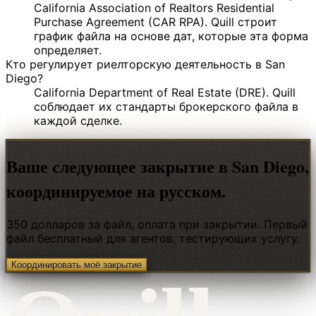
California Association of Realtors Residential
Purchase Agreement (CAR RPA). Quill строит
график файла на основе дат, которые эта форма
определяет.
Кто регулирует риелторскую деятельность в San
Diego?
California Department of Real Estate (DRE). Quill
соблюдает их стандарты брокерского файла в
каждой сделке.
Ваше следующее закрытие в San Diego,
координируемое на русском.
350 долларов за файл, оплата при закрытии. Первый
файл бесплатный для агентов, тестирующих услугу.
Координировать моё закрытие