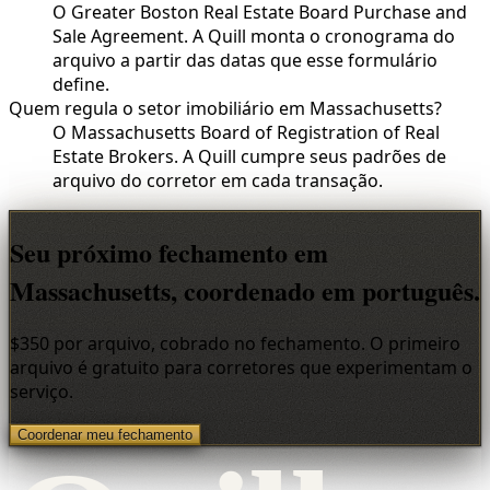
O Greater Boston Real Estate Board Purchase and
Sale Agreement. A Quill monta o cronograma do
arquivo a partir das datas que esse formulário
define.
Quem regula o setor imobiliário em Massachusetts?
O Massachusetts Board of Registration of Real
Estate Brokers. A Quill cumpre seus padrões de
arquivo do corretor em cada transação.
Seu próximo fechamento em
Massachusetts, coordenado em português.
$350 por arquivo, cobrado no fechamento. O primeiro
arquivo é gratuito para corretores que experimentam o
serviço.
Coordenar meu fechamento