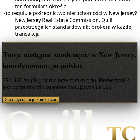
ten formularz określa.
Kto reguluje pośrednictwo nieruchomości w New Jersey?
New Jersey Real Estate Commission. Quill
przestrzega ich standardów akt brokera w każdej
transakcji.
Twoje następne zamknięcie w New Jersey,
koordynowane po polsku.
350 USD za plik, płatne przy zamknięciu. Pierwszy plik
jest bezpłatny dla agentów testujących usługę.
Skoordynuj moje zamknięcie
Qui
l
l
TC