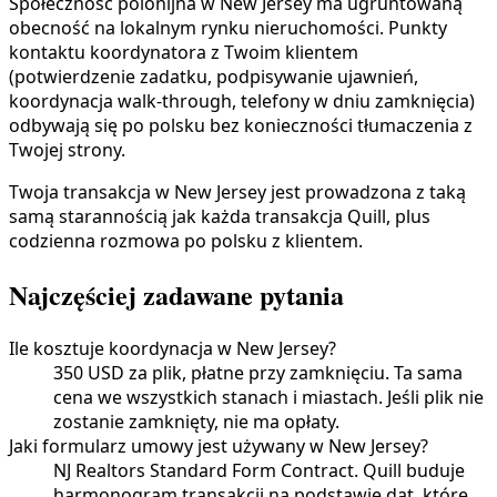
Społeczność polonijna w New Jersey ma ugruntowaną
obecność na lokalnym rynku nieruchomości. Punkty
kontaktu koordynatora z Twoim klientem
(potwierdzenie zadatku, podpisywanie ujawnień,
koordynacja walk-through, telefony w dniu zamknięcia)
odbywają się po polsku bez konieczności tłumaczenia z
Twojej strony.
Twoja transakcja w New Jersey jest prowadzona z taką
samą starannością jak każda transakcja Quill, plus
codzienna rozmowa po polsku z klientem.
Najczęściej zadawane pytania
Ile kosztuje koordynacja w New Jersey?
350 USD za plik, płatne przy zamknięciu. Ta sama
cena we wszystkich stanach i miastach. Jeśli plik nie
zostanie zamknięty, nie ma opłaty.
Jaki formularz umowy jest używany w New Jersey?
NJ Realtors Standard Form Contract. Quill buduje
harmonogram transakcji na podstawie dat, które