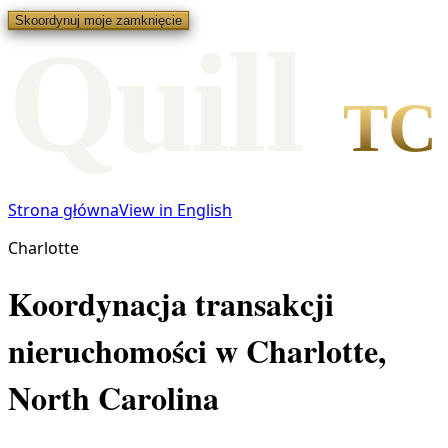
Skoordynuj moje zamknięcie
Qui
l
l
TC
Strona główna
View in English
Charlotte
Koordynacja transakcji
nieruchomości w Charlotte,
North Carolina