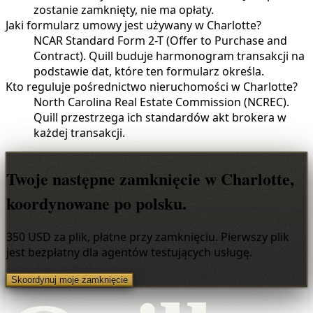
zostanie zamknięty, nie ma opłaty.
Jaki formularz umowy jest używany w Charlotte?
NCAR Standard Form 2-T (Offer to Purchase and
Contract). Quill buduje harmonogram transakcji na
podstawie dat, które ten formularz określa.
Kto reguluje pośrednictwo nieruchomości w Charlotte?
North Carolina Real Estate Commission (NCREC).
Quill przestrzega ich standardów akt brokera w
każdej transakcji.
Twoje następne zamknięcie w Charlotte,
koordynowane po polsku.
350 USD za plik, płatne przy zamknięciu. Pierwszy plik
jest bezpłatny dla agentów testujących usługę.
Skoordynuj moje zamknięcie