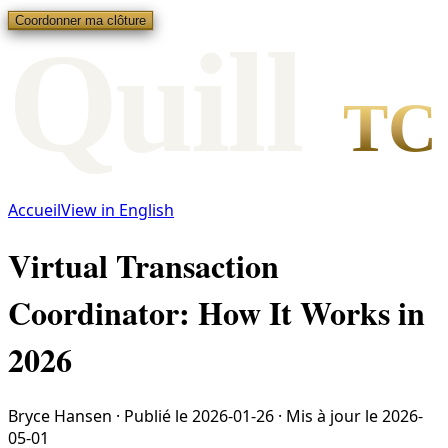
Coordonner ma clôture
Qui
l
l
TC
Accueil
View in English
Virtual Transaction
Coordinator: How It Works in
2026
Bryce Hansen
·
Publié le
2026-01-26
·
Mis à jour le
2026-
05-01