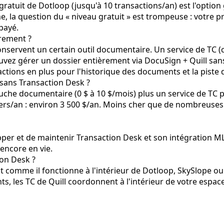
gratuit de Dotloop (jusqu'à 10 transactions/an) est l'option g
e, la question du « niveau gratuit » est trompeuse : votre 
payé.
èrement ?
onservent un certain outil documentaire. Un service de TC 
uvez gérer un dossier entièrement via DocuSign + Quill san
tions en plus pour l'historique des documents et la piste 
 sans Transaction Desk ?
he documentaire (0 $ à 10 $/mois) plus un service de TC po
siers/an : environ 3 500 $/an. Moins cher que de nombreuse
er et de maintenir Transaction Desk et son intégration MLS. 
 encore en vie.
ion Desk ?
ut comme il fonctionne à l'intérieur de Dotloop, SkySlope o
s, les TC de Quill coordonnent à l'intérieur de votre espace