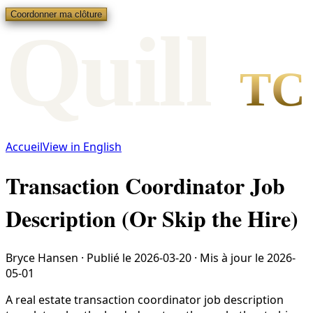
Coordonner ma clôture
Qui
l
l
TC
Accueil
View in English
Transaction Coordinator Job
Description (Or Skip the Hire)
Bryce Hansen
·
Publié le
2026-03-20
·
Mis à jour le
2026-
05-01
A real estate transaction coordinator job description