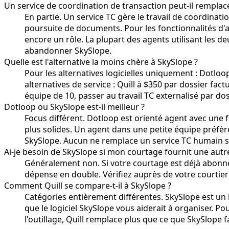
Un service de coordination de transaction peut-il remplac
En partie. Un service TC gère le travail de coordinat
poursuite de documents. Pour les fonctionnalités d'a
encore un rôle. La plupart des agents utilisant les 
abandonner SkySlope.
Quelle est l'alternative la moins chère à SkySlope ?
Pour les alternatives logicielles uniquement : Dotloop
alternatives de service : Quill à $350 par dossier fa
équipe de 10, passer au travail TC externalisé par d
Dotloop ou SkySlope est-il meilleur ?
Focus différent. Dotloop est orienté agent avec une 
plus solides. Un agent dans une petite équipe préf
SkySlope. Aucun ne remplace un service TC humain si le
Ai-je besoin de SkySlope si mon courtage fournit une autr
Généralement non. Si votre courtage est déjà abonné
dépense en double. Vérifiez auprès de votre courtier 
Comment Quill se compare-t-il à SkySlope ?
Catégories entièrement différentes. SkySlope est un lo
que le logiciel SkySlope vous aiderait à organiser. Po
l'outillage, Quill remplace plus que ce que SkySlope fai