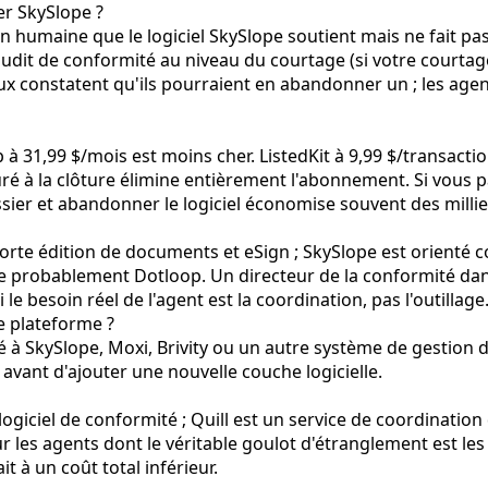
er SkySlope ?
ion humaine que le logiciel SkySlope soutient mais ne fait pa
udit de conformité au niveau du courtage (si votre courtage
deux constatent qu'ils pourraient en abandonner un ; les ag
 à 31,99 $/mois est moins cher. ListedKit à 9,99 $/transactio
cturé à la clôture élimine entièrement l'abonnement. Si vous 
ossier et abandonner le logiciel économise souvent des mill
forte édition de documents et eSign ; SkySlope est orienté c
ère probablement Dotloop. Un directeur de la conformité d
 besoin réel de l'agent est la coordination, pas l'outillage
e plateforme ?
 à SkySlope, Moxi, Brivity ou un autre système de gestion 
avant d'ajouter une nouvelle couche logicielle.
giciel de conformité ; Quill est un service de coordination d
ur les agents dont le véritable goulot d'étranglement est le
t à un coût total inférieur.