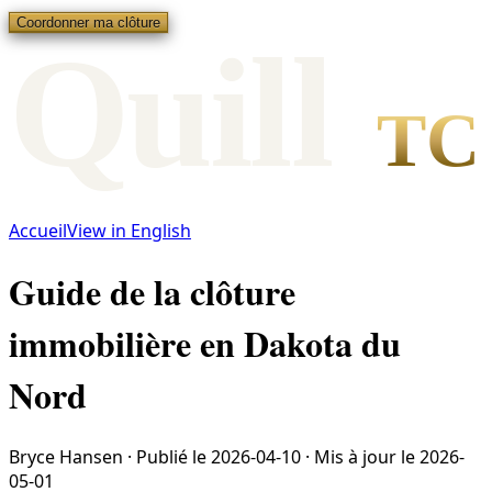
Coordonner ma clôture
Qui
l
l
TC
Accueil
View in English
Guide de la clôture
immobilière en Dakota du
Nord
Bryce Hansen
·
Publié le
2026-04-10
·
Mis à jour le
2026-
05-01