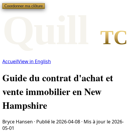
Coordonner ma clôture
Qui
l
l
TC
Accueil
View in English
Guide du contrat d'achat et
vente immobilier en New
Hampshire
Bryce Hansen
·
Publié le
2026-04-08
·
Mis à jour le
2026-
05-01