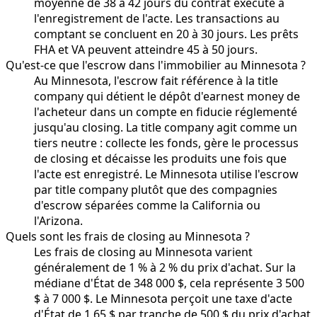
moyenne de 38 à 42 jours du contrat exécuté à
l'enregistrement de l'acte. Les transactions au
comptant se concluent en 20 à 30 jours. Les prêts
FHA et VA peuvent atteindre 45 à 50 jours.
Qu'est-ce que l'escrow dans l'immobilier au Minnesota ?
Au Minnesota, l'escrow fait référence à la title
company qui détient le dépôt d'earnest money de
l'acheteur dans un compte en fiducie réglementé
jusqu'au closing. La title company agit comme un
tiers neutre : collecte les fonds, gère le processus
de closing et décaisse les produits une fois que
l'acte est enregistré. Le Minnesota utilise l'escrow
par title company plutôt que des compagnies
d'escrow séparées comme la California ou
l'Arizona.
Quels sont les frais de closing au Minnesota ?
Les frais de closing au Minnesota varient
généralement de 1 % à 2 % du prix d'achat. Sur la
médiane d'État de 348 000 $, cela représente 3 500
$ à 7 000 $. Le Minnesota perçoit une taxe d'acte
d'État de 1,65 $ par tranche de 500 $ du prix d'achat