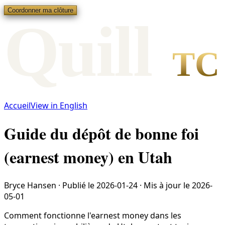
Coordonner ma clôture
Qui
l
l
TC
Accueil
View in English
Guide du dépôt de bonne foi
(earnest money) en Utah
Bryce Hansen
·
Publié le
2026-01-24
·
Mis à jour le
2026-
05-01
Comment fonctionne l'earnest money dans les