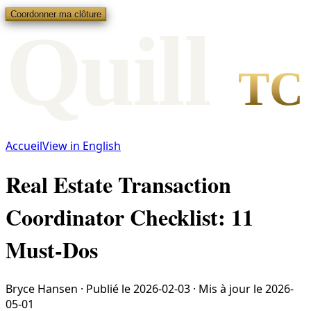
Coordonner ma clôture
Qui
l
l
TC
Accueil
View in English
Real Estate Transaction
Coordinator Checklist: 11
Must-Dos
Bryce Hansen
·
Publié le
2026-02-03
·
Mis à jour le
2026-
05-01