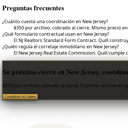
Preguntas frecuentes
¿Cuánto cuesta una coordinación en New Jersey?
$350 por archivo, cobrado al cierre. Mismo precio en 
¿Qué formulario contractual usan en New Jersey?
El NJ Realtors Standard Form Contract. Quill construy
¿Quién regula el corretaje inmobiliario en New Jersey?
El New Jersey Real Estate Commission. Quill cumple 
Su próximo cierre en New Jersey, coordina
$350 por archivo, cobrado al cierre. El primer archivo es 
Coordinar mi cierre