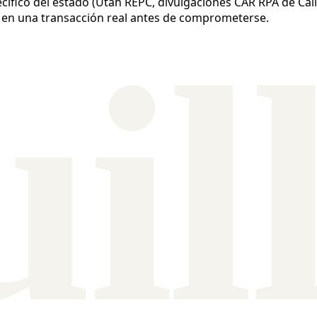
ífico del estado (Utah REPC, divulgaciones CAR RPA de Calif
to en una transacción real antes de comprometerse.
ui
l