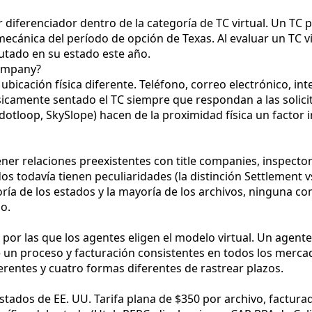
r diferenciador dentro de la categoría de TC virtual. Un T
a mecánica del período de opción de Texas. Al evaluar un TC
utado en su estado este año.
company?
bicación física diferente. Teléfono, correo electrónico, in
sicamente sentado el TC siempre que respondan a las solic
oop, SkySlope) hacen de la proximidad física un factor ir
ner relaciones preexistentes con title companies, inspector
s todavía tienen peculiaridades (la distinción Settlement 
ría de los estados y la mayoría de los archivos, ninguna c
o.
 por las que los agentes eligen el modelo virtual. Un agente
ne un proceso y facturación consistentes en todos los merca
rentes y cuatro formas diferentes de rastrear plazos.
 estados de EE. UU. Tarifa plana de $350 por archivo, factur