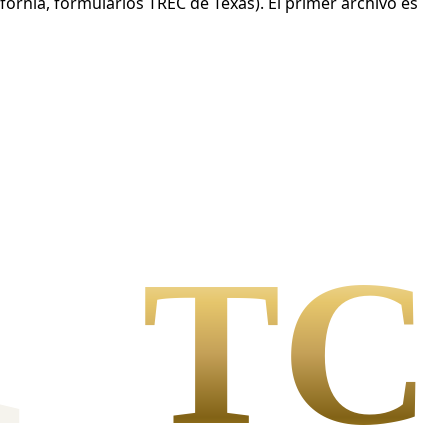
ornia, formularios TREC de Texas). El primer archivo es
l
TC