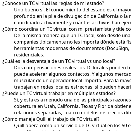
¿Conoce un TC virtual las reglas de mi estado?
Uno bueno sí. El conocimiento del estado es el mayo
profundo en la pila de divulgación de California o l
coordinado activamente y cuántos archivos han ejec
¿Cómo coordina un TC virtual con mi prestamista y title 
De la misma manera que un TC local, solo desde una u
companies típicamente no les importa dónde está fí
herramientas modernas de documentos (DocuSign, dotl
residenciales.
¿Cuál es la desventaja de un TC virtual vs uno local?
Dos compensaciones reales: los TC locales pueden te
puede acelerar algunos contactos. Y algunos mercado
muscular de un operador local importa. Para la mayo
trabajan en redes locales estrechas, sí pueden hacerl
¿Puede un TC virtual trabajar en múltiples estados?
Sí, y esta es a menudo una de las principales razones
cobertura en Utah, California, Texas y Florida obtie
relaciones separadas, cuatro modelos de precios dife
¿Cómo maneja Quill el trabajo de TC virtual?
Quill opera como un servicio de TC virtual en los 50