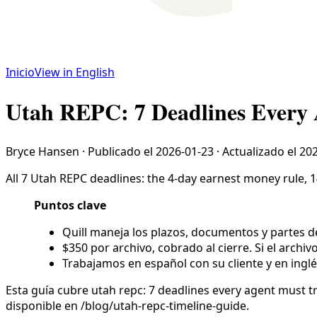
Inicio
View in English
Utah REPC: 7 Deadlines Every 
Bryce Hansen
·
Publicado el
2026-01-23
·
Actualizado el
202
All 7 Utah REPC deadlines: the 4-day earnest money rule, 14
Puntos clave
Quill maneja los plazos, documentos y partes de
$350 por archivo, cobrado al cierre. Si el archiv
Trabajamos en español con su cliente y en inglé
Esta guía cubre utah repc: 7 deadlines every agent must t
disponible en /blog/utah-repc-timeline-guide.