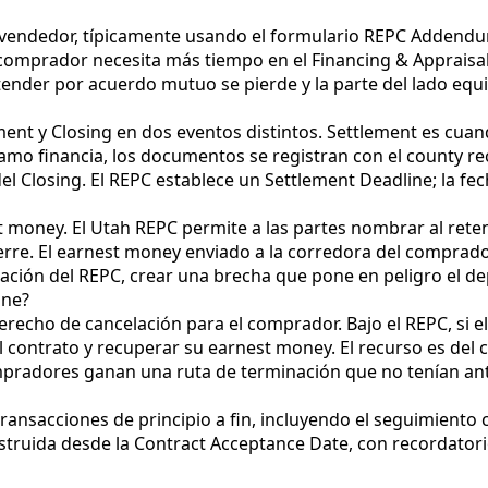
y vendedor, típicamente usando el formulario REPC Addend
n comprador necesita más tiempo en el Financing & Appraisal 
tender por acuerdo mutuo se pierde y la parte del lado equi
ment y Closing en dos eventos distintos. Settlement es cu
tamo financia, los documentos se registran con el county rec
l Closing. El REPC establece un Settlement Deadline; la fech
t money. El Utah REPC permite a las partes nombrar al rete
ierre. El earnest money enviado a la corredora del comprad
iscación del REPC, crear una brecha que pone en peligro el de
ine?
erecho de cancelación para el comprador. Bajo el REPC, si 
l contrato y recuperar su earnest money. El recurso es del
compradores ganan una ruta de terminación que no tenían an
transacciones de principio a fin, incluyendo el seguimiento
struida desde la Contract Acceptance Date, con recordatorio