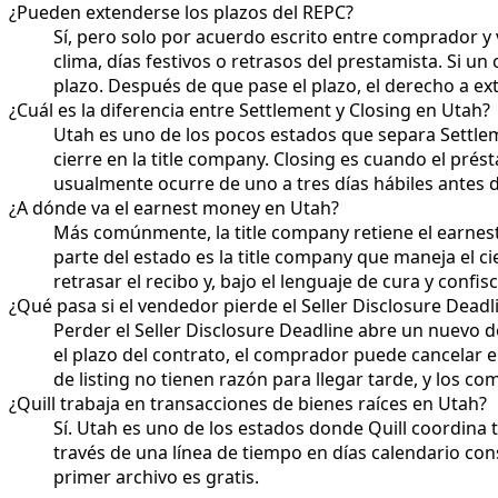
¿Pueden extenderse los plazos del REPC?
Sí, pero solo por acuerdo escrito entre comprador 
clima, días festivos o retrasos del prestamista. Si u
plazo. Después de que pase el plazo, el derecho a ex
¿Cuál es la diferencia entre Settlement y Closing en Utah?
Utah es uno de los pocos estados que separa Settle
cierre en la title company. Closing es cuando el prés
usualmente ocurre de uno a tres días hábiles antes de
¿A dónde va el earnest money en Utah?
Más comúnmente, la title company retiene el earnes
parte del estado es la title company que maneja el c
retrasar el recibo y, bajo el lenguaje de cura y conf
¿Qué pasa si el vendedor pierde el Seller Disclosure Deadl
Perder el Seller Disclosure Deadline abre un nuevo d
el plazo del contrato, el comprador puede cancelar e
de listing no tienen razón para llegar tarde, y los 
¿Quill trabaja en transacciones de bienes raíces en Utah?
Sí. Utah es uno de los estados donde Quill coordina 
través de una línea de tiempo en días calendario con
primer archivo es gratis.