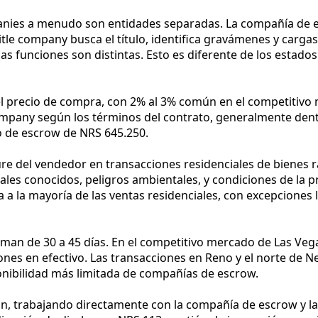
panies a menudo son entidades separadas. La compañía de e
itle company busca el título, identifica gravámenes y cargas
as funciones son distintas. Esto es diferente de los estad
el precio de compra, con 2% al 3% común en el competitivo 
ompany según los términos del contrato, generalmente dentr
o de escrow de NRS 645.250.
ure del vendedor en transacciones residenciales de bienes r
les conocidos, peligros ambientales, y condiciones de la p
 a la mayoría de las ventas residenciales, con excepciones 
oman de 30 a 45 días. En el competitivo mercado de Las Ve
ones en efectivo. Las transacciones en Reno y el norte de N
onibilidad más limitada de compañías de escrow.
 fin, trabajando directamente con la compañía de escrow y 