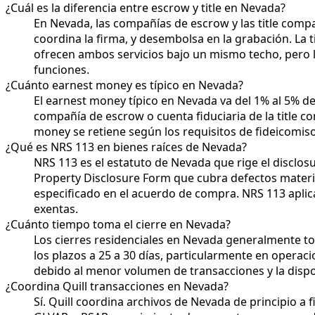
¿Cuál es la diferencia entre escrow y title en Nevada?
En Nevada, las compañías de escrow y las title com
coordina la firma, y desembolsa en la grabación. La t
ofrecen ambos servicios bajo un mismo techo, pero l
funciones.
¿Cuánto earnest money es típico en Nevada?
El earnest money típico en Nevada va del 1% al 5% d
compañía de escrow o cuenta fiduciaria de la title c
money se retiene según los requisitos de fideicomis
¿Qué es NRS 113 en bienes raíces de Nevada?
NRS 113 es el estatuto de Nevada que rige el disclos
Property Disclosure Form que cubra defectos materia
especificado en el acuerdo de compra. NRS 113 aplica
exentas.
¿Cuánto tiempo toma el cierre en Nevada?
Los cierres residenciales en Nevada generalmente t
los plazos a 25 a 30 días, particularmente en operaci
debido al menor volumen de transacciones y la disp
¿Coordina Quill transacciones en Nevada?
Sí. Quill coordina archivos de Nevada de principio a