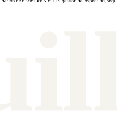
ación de disclosure NRS 113, gestión de inspección, seguim
ui
l