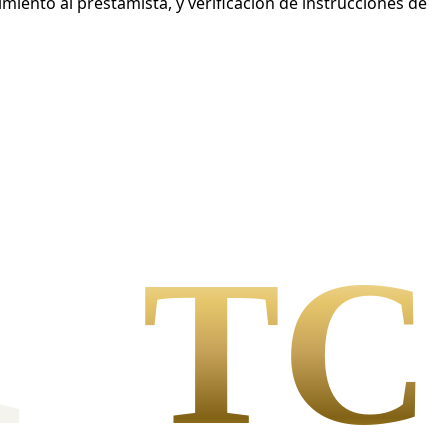
iento al prestamista, y verificación de instrucciones de
l
TC