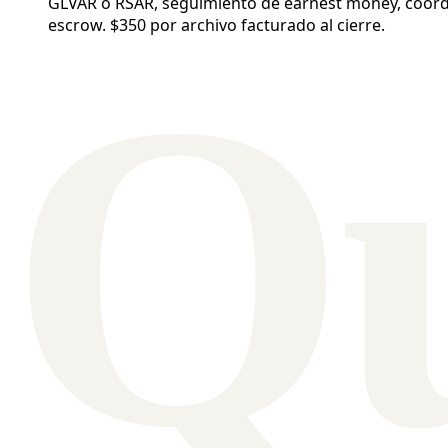
GLVAR o RSAR, seguimiento de earnest money, coordin
escrow. $350 por archivo facturado al cierre.
Q