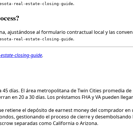
.
esota-real-estate-closing-guide
rocess?
a, ajustándose al formulario contractual local y las conven
.
esota-real-estate-closing-guide
estate-closing-guide
.
 45 días. El área metropolitana de Twin Cities promedia de 3
ierran en 20 a 30 días. Los préstamos FHA y VA pueden llegar 
e retiene el depósito de earnest money del comprador en una
ndos, gestionando el proceso de cierre y desembolsando lo
scrow separadas como California o Arizona.