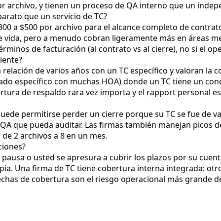
por archivo, y tienen un proceso de QA interno que un inde
arato que un servicio de TC?
0 a $500 por archivo para el alcance completo de contrato 
e vida, pero a menudo cobran ligeramente más en áreas me
rminos de facturación (al contrato vs al cierre), no si el op
iente?
relación de varios años con un TC específico y valoran la c
do específico con muchas HOA) donde un TC tiene un cono
ura de respaldo rara vez importa y el rapport personal es e
ede permitirse perder un cierre porque su TC se fue de va
 que pueda auditar. Las firmas también manejan picos de 
 de 2 archivos a 8 en un mes.
ciones?
 pausa o usted se apresura a cubrir los plazos por su cue
mpia. Una firma de TC tiene cobertura interna integrada: ot
brechas de cobertura son el riesgo operacional más grande 