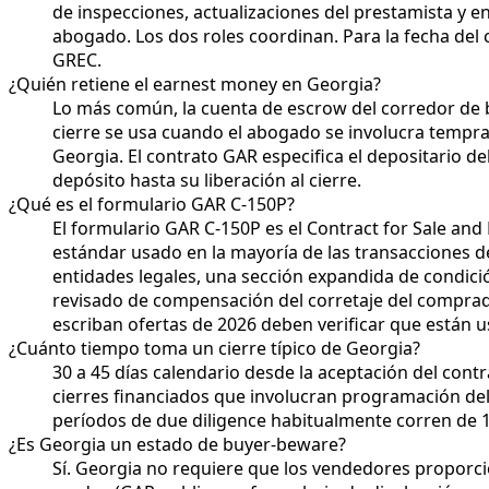
de inspecciones, actualizaciones del prestamista y e
abogado. Los dos roles coordinan. Para la fecha del c
GREC.
¿Quién retiene el earnest money en Georgia?
Lo más común, la cuenta de escrow del corredor de bi
cierre se usa cuando el abogado se involucra tempra
Georgia. El contrato GAR especifica el depositario d
depósito hasta su liberación al cierre.
¿Qué es el formulario GAR C-150P?
El formulario GAR C-150P es el Contract for Sale and 
estándar usado en la mayoría de las transacciones d
entidades legales, una sección expandida de condici
revisado de compensación del corretaje del comprado
escriban ofertas de 2026 deben verificar que están u
¿Cuánto tiempo toma un cierre típico de Georgia?
30 a 45 días calendario desde la aceptación del cont
cierres financiados que involucran programación del 
períodos de due diligence habitualmente corren de 
¿Es Georgia un estado de buyer-beware?
Sí. Georgia no requiere que los vendedores proporc