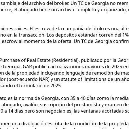
nsamblaje del archivo del broker. Un TC de Georgia no reemp
ierre, el abogado tiene un archivo completo y organizado; e
enes raíces. El escrow de la compañía de título es una alter
no en la transacción. Los depósitos estándar corren del 1
el escrow al momento de la oferta. Un TC de Georgia confirma
Purchase of Real Estate (Residential), publicado por la Georg
e Georgia. GAR publicó actualizaciones mayores de 2025 en 
ón de la propiedad incluyendo lenguaje de remoción de mas
r (post-acuerdo NAR) y un statute of limitations de un añ
sando el formulario de 2025.
rato es la norma de Georgia, con 35 a 40 días como la media
abogado, avalúo, suscripción del prestamista y examen de t
10 a 14 días pero son negociables; las ventanas acortada
ionen una divulgación escrita de la condición de la propi