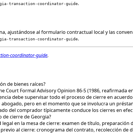
.
gia-transaction-coordinator-guide
a, ajustándose al formulario contractual local y las conven
.
gia-transaction-coordinator-guide
ction-coordinator-guide
.
ón de bienes raíces?
me Court Formal Advisory Opinion 86-5 (1986, reafirmada en 
ncia debe supervisar todo el proceso de cierre en acuerdos
de abogado, pero en el momento que se involucra un présta
gado del comprador típicamente conduce los cierres en efec
o de cierre de Georgia?
d legal en la mesa de cierre: examen de título, preparación 
o previo al cierre: cronograma del contrato, recolección d