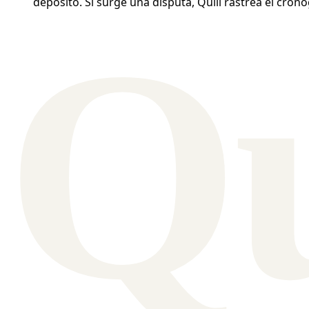
depósito. Si surge una disputa, Quill rastrea el cro
Q