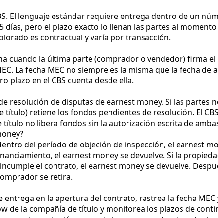
CBS. El lenguaje estándar requiere entrega dentro de un n
días, pero el plazo exacto lo llenan las partes al momento d
Colorado es contractual y varía por transacción.
echa cuando la última parte (comprador o vendedor) firma e
EC. La fecha MEC no siempre es la misma que la fecha de a
ro plazo en el CBS cuenta desde ella.
de resolución de disputas de earnest money. Si las partes 
e título) retiene los fondos pendientes de resolución. El 
de título no libera fondos sin la autorización escrita de amba
money?
 dentro del período de objeción de inspección, el earnest m
anciamiento, el earnest money se devuelve. Si la propiedad
 incumple el contrato, el earnest money se devuelve. Despu
omprador se retira.
o de entrega en la apertura del contrato, rastrea la fecha ME
row de la compañía de título y monitorea los plazos de cont