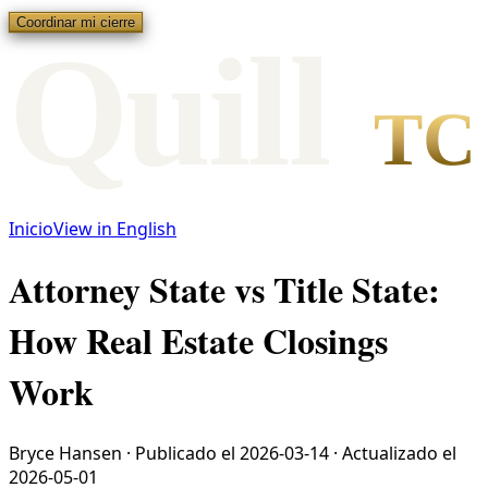
Coordinar mi cierre
Qui
l
l
TC
Inicio
View in English
Attorney State vs Title State:
How Real Estate Closings
Work
Bryce Hansen
·
Publicado el
2026-03-14
·
Actualizado el
2026-05-01